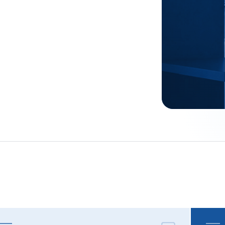
ennisbank van MADA T
EO, GEO en AEO, hosting, e-mail, snelheid, beveiliging en con
 ons eigen team.