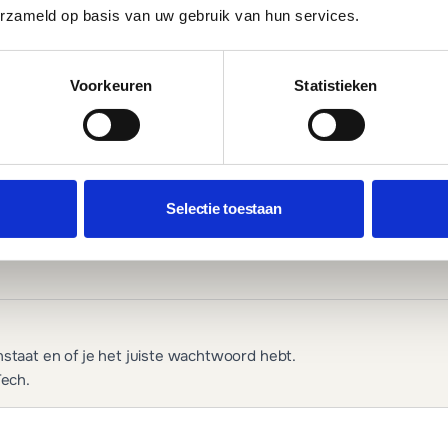
erzameld op basis van uw gebruik van hun services.
?), je hosting (snel genoeg?) en of caching is
oor je.
Voorkeuren
Statistieken
n in jouw regio. Dit omvat Google Bedrijfsprofiel,
Selectie toestaan
ils blokkeert en of de formulierinstellingen
nstaat en of je het juiste wachtwoord hebt.
ech.