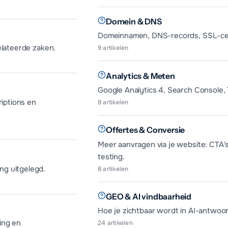
Domein & DNS
Domeinnamen, DNS-records, SSL-certif
elateerde zaken.
9
artikelen
Analytics & Meten
Google Analytics 4, Search Console,
riptions en
8
artikelen
Offertes & Conversie
Meer aanvragen via je website: CTA's
testing.
ng uitgelegd.
8
artikelen
GEO & AI vindbaarheid
Hoe je zichtbaar wordt in AI-antwo
ing en
24
artikelen