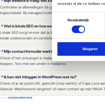
Mijn website is traag: wat kan ik doen?
verstrekt of die ze hebben v
Controleer je afbeeldingen (te groot?), het aantal plugins (te veel
ingeschakeld. Bij managed hosting optimaliseert MADA Tech dit v
Toestemmingsselectie
Noodzakelijk
Wat is lokale SEO en hoe werkt het?
Lokale SEO zorgt ervoor dat je bedrijf gevonden wordt door klante
lokale zoekwoorden en consistente bedrijfsgegevens.
Weigeren
Mijn contactformulier werkt niet: checklist
Check of het ontvangst-e-mailadres correct is, of de spamfilter ma
kloppen. Test met een ander e-mailadres.
Ik kan niet inloggen in WordPress: wat nu?
Check of je de juiste URL gebruikt (/wp-admin), of Caps Lock aa
Gebruik 'Wachtwoord vergeten' of neem contact op met MADA T
ONDERWERPEN