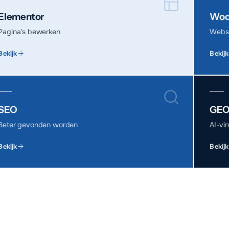
Elementor
Woo
Pagina's bewerken
Webs
Bekijk
Bekijk
SEO
GEO
Beter gevonden worden
AI-vi
Bekijk
Bekijk