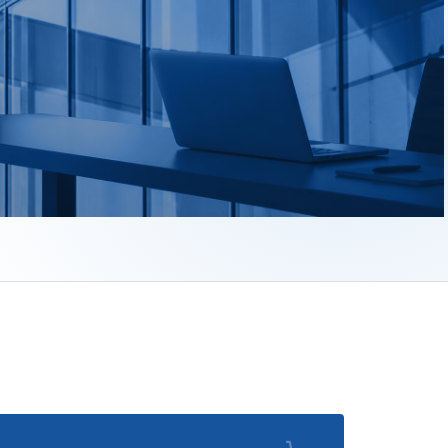
ech?
versie. Elk artikel start met een kort antwoord en werkt daar