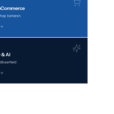
Commerce
hop beheren
 & AI
ndbaarheid