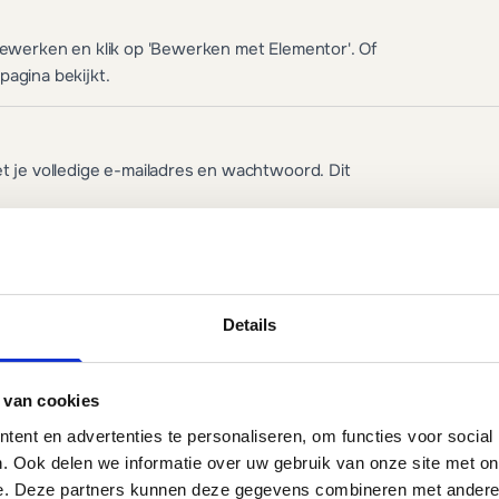
 bewerken en klik op 'Bewerken met Elementor'. Of
pagina bekijkt.
t je volledige e-mailadres en wachtwoord. Dit
electeer je domein, klik op 'E-mailaccount aanmaken'
op verzoek.
Details
 van cookies
js en afbeelding in. Kies het producttype (simpel
ent en advertenties te personaliseren, om functies voor social
. Ook delen we informatie over uw gebruik van onze site met on
e. Deze partners kunnen deze gegevens combineren met andere i