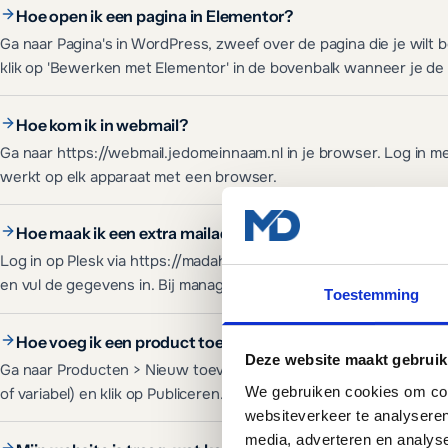
Hoe open ik een pagina in Elementor?
Ga naar Pagina's in WordPress, zweef over de pagina die je wilt
klik op 'Bewerken met Elementor' in de bovenbalk wanneer je de 
Hoe kom ik in webmail?
Ga naar https://webmail.jedomeinnaam.nl in je browser. Log in me
werkt op elk apparaat met een browser.
Hoe maak ik een extra mailadres aan?
Log in op Plesk via https://madahosting.nl:8443/, ga naar Mail, s
en vul de gegevens in. Bij managed hosting doet MADA Tech dit 
Toestemming
Hoe voeg ik een product toe in WooCommerce?
Deze website maakt gebruik
Ga naar Producten > Nieuw toevoegen. Vul naam, beschrijving, pri
We gebruiken cookies om cont
of variabel) en klik op Publiceren.
websiteverkeer te analyseren
media, adverteren en analys