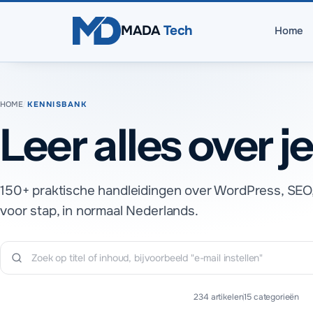
Direct naar inhoud
MADA
Tech
Home
HOME
/
KENNISBANK
Leer alles over je
150+ praktische handleidingen over WordPress, SEO,
voor stap, in normaal Nederlands.
234
artikelen
15
categorieën