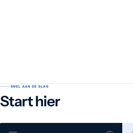
Wat vind je in de k
SNEL AAN DE SLAG
Start hier
De kennisbank bevat meer dan 200 artikelen over WordPress, S
Alle artikelen zijn gratis te lezen en worden bijgehouden door