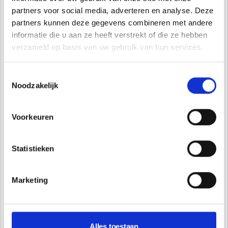
Telefoonnummer (optioneel)
partners voor social media, adverteren en analyse. Deze
partners kunnen deze gegevens combineren met andere
informatie die u aan ze heeft verstrekt of die ze hebben
verzameld op basis van uw gebruik van hun services.
Waar gaat je vraag over?
Kies een onderwerp
Toestemmingsselectie
Noodzakelijk
Bericht
Voorkeuren
Statistieken
Marketing
Ja, MADA Tech mag contact met mij opnemen over dit bericht.
Alles toestaan