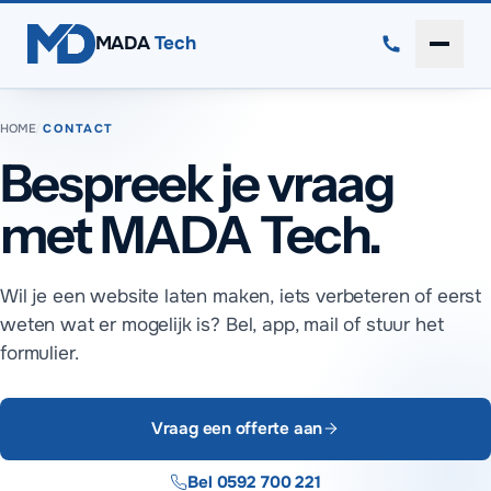
Direct naar inhoud
MADA
Tech
Menu 
HOME
/
CONTACT
Bespreek je vraag
met MADA Tech.
Wil je een website laten maken, iets verbeteren of eerst
weten wat er mogelijk is? Bel, app, mail of stuur het
formulier.
Vraag een offerte aan
Bel
0592 700 221