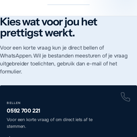
Kies wat voor jou het
Hoe neem je contact op met MADA Tech?
Je bereikt MADA Tech op 0592 700 221, via WhatsApp of via h
prettigst werkt.
We bellen of appen je op een moment dat jou uitkomt, ook in 
Voor een korte vraag kun je direct bellen of
WhatsAppen. Wil je bestanden meesturen of je vraag
uitgebreider toelichten, gebruik dan e-mail of het
formulier.
BELLEN
0592 700 221
Voor een korte vraag of om direct iets af te
stemmen.