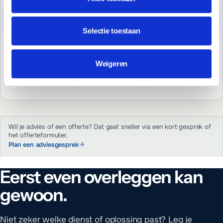
Verstuur je bericht
Selectie toestaan
DIRECT CONTACT
Weigeren
0592 700 221
E-mail
WhatsApp
Wil je advies of een offerte? Dat gaat sneller via een kort gesprek of
het offerteformulier.
Plan een adviesgesprek
Eerst even overleggen kan
gewoon.
Niet zeker welke dienst of oplossing past? Leg je