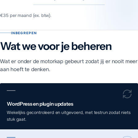
€35 per maand (ex. btw)
.
Wat kost managed WordPress hosting?
INBEGREPEN
Kort antwoord
Wat we voor je beheren
Managed WordPress hosting kost €35 per maand (ex. btw) met
Wat er onder de motorkap gebeurt zodat jij er nooit meer
aan hoeft te denken.
WordPress en plugin updates
Wekelijks gecontroleerd en uitgevoerd, met testrun zodat niets
stuk gaat.