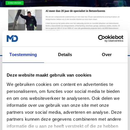
Toestemming
Details
Over
VEENDAM
MSS Betonvloeren
Deze website maakt gebruik van cookies
We gebruiken cookies om content en advertenties te
Vernieuwde website voor MSS Betonvloeren uit Veendam,
personaliseren, om functies voor social media te bieden
specialist in duurzame en strakke betonvloeren voor
en om ons websiteverkeer te analyseren. Ook delen we
particulier en zakelijk.
informatie over uw gebruik van onze site met onze
partners voor social media, adverteren en analyse. Deze
WEBSITE REALISATIE
MANAGED WORDPRESS HOSTING
partners kunnen deze gegevens combineren met andere
informatie die u aan ze heeft verstrekt of die ze hebben
Bekijk dit project