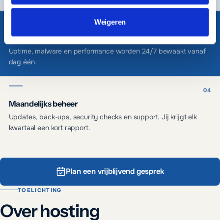
Weigeren
Monitoring inschakelen
Uptime, malware en performance worden 24/7 bewaakt vanaf
dag één.
Maandelijks beheer
Updates, back-ups, security checks en support. Jij krijgt elk
kwartaal een kort rapport.
Plan een vrijblijvend gesprek
TOELICHTING
Over
hosting