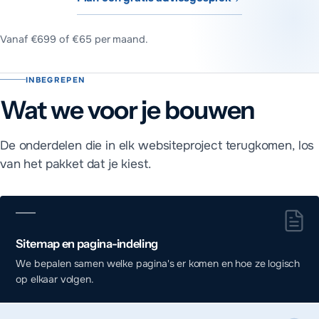
Vanaf €699 of €65 per maand
.
Wat kost een website laten maken bij MADA 
INBEGREPEN
Kort antwoord
Wat we voor je bouwen
Een one pager begint bij €499, een basiswebsite van 3 tot 5 p
De onderdelen die in elk websiteproject terugkomen, los
van het pakket dat je kiest.
Sitemap en pagina-indeling
We bepalen samen welke pagina's er komen en hoe ze logisch
op elkaar volgen.