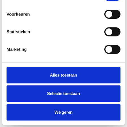
Google Analytics of Tag Manager
Voorkeuren
Google Bedrijfsprofiel inrichting
Conversiegerichte opbouw
Statistieken
Vraag een offerte aan
Marketing
10+ PAGINA'S
Maatwerk website
Alles toestaan
€1.099
eenmalig
Liever per maand? Vanaf €110 p/m
Selectie toestaan
Meer ruimte voor groei, vindbaarheid en extra
functionaliteit.
Weigeren
10+ pagina's op maat