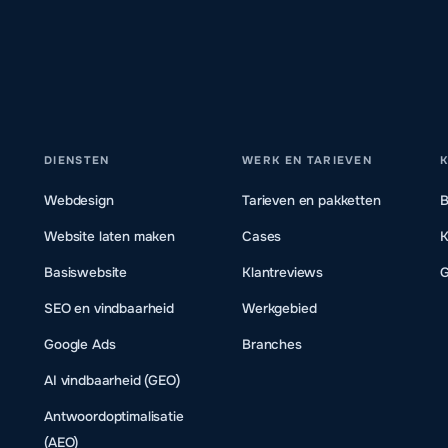
DIENSTEN
WERK EN TARIEVEN
K
Webdesign
Tarieven en pakketten
B
Website laten maken
Cases
K
Basiswebsite
Klantreviews
G
SEO en vindbaarheid
Werkgebied
Google Ads
Branches
AI vindbaarheid (GEO)
Antwoordoptimalisatie
(AEO)