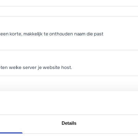
es een korte, makkelijk te onthouden naam die past
en welke server je website host.
servers in van je hostingprovider.
oer deze in bij de nieuwe provider en bevestig de
Details