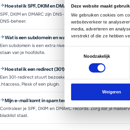
Hoe stel ik SPF, DKIM en DMARC in?
Deze website maakt gebruik
SPF, DKIM en DMARC zijn DNS-records die voorkomen dat je e-mai
We gebruiken cookies om cont
DNS-beheer.
websiteverkeer te analyseren
media, adverteren en analys
verstrekt of die ze hebben v
Wat is een subdomein en wanneer gebruik je het?
Een subdomein is een extra niveau voor je domein, zoals blog.jouw
Toestemmingsselectie
staan van je hoofdsite.
Noodzakelijk
Hoe stel ik een redirect (301) in?
Een 301-redirect stuurt bezoekers en Google permanent door va
.htaccess, Plesk of een plugin.
Weigeren
Mijn e-mail komt in spam terecht: wat nu?
Controleer je SPF, DKIM en DMARC records. Zorg dat je mailserve
blacklist staat.