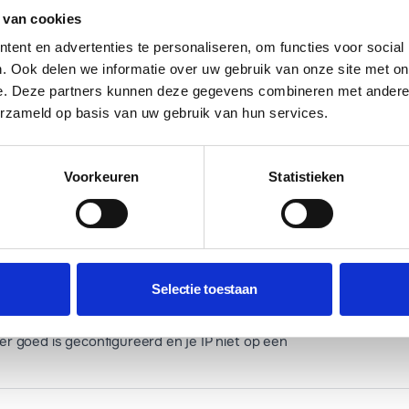
 van cookies
l als spam wordt gemarkeerd. Stel ze in via je
ent en advertenties te personaliseren, om functies voor social
. Ook delen we informatie over uw gebruik van onze site met on
e. Deze partners kunnen deze gegevens combineren met andere i
erzameld op basis van uw gebruik van hun services.
site.nl. Gebruik het voor aparte secties die los
Voorkeuren
Statistieken
n een oude URL naar een nieuwe. Stel het in via
Selectie toestaan
r goed is geconfigureerd en je IP niet op een