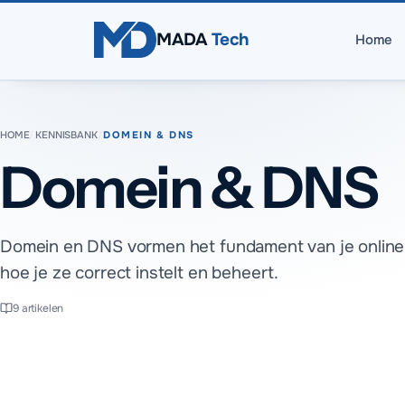
Direct naar inhoud
MADA
Tech
Home
HOME
/
KENNISBANK
/
DOMEIN & DNS
Domein & DNS
Domein en DNS vormen het fundament van je online 
hoe je ze correct instelt en beheert.
9
artikelen