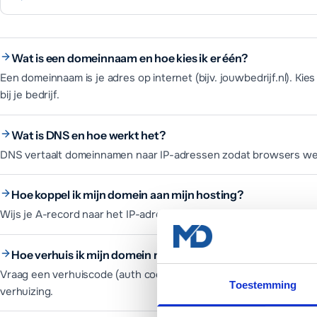
Wat is een domeinnaam en hoe kies ik er één?
Een domeinnaam is je adres op internet (bijv. jouwbedrijf.nl). Ki
bij je bedrijf.
Wat is DNS en hoe werkt het?
DNS vertaalt domeinnamen naar IP-adressen zodat browsers wet
Hoe koppel ik mijn domein aan mijn hosting?
Wijs je A-record naar het IP-adres van je hosting of stel de name
Hoe verhuis ik mijn domein naar een andere provider?
Vraag een verhuiscode (auth code) aan bij je huidige registrar, v
Toestemming
verhuizing.