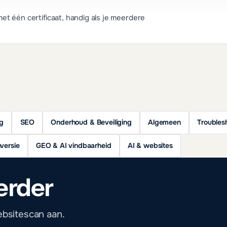
t één certificaat, handig als je meerdere
ng
SEO
Onderhoud & Beveiliging
Algemeen
Troubles
versie
GEO & AI vindbaarheid
AI & websites
erder
ebsitescan aan.