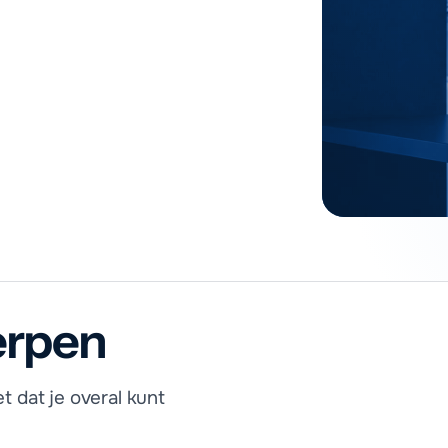
huisstijl?
erpen
g merkpakket bij €2499 (ex. btw). Je krijgt de bestanden in alle
 dat je overal kunt