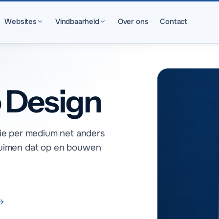
Websites
Vindbaarheid
Over ons
Contact
o Design
die per medium net anders
j ruimen dat op en bouwen