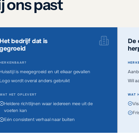
j ons past
Het bedrijf dat is
De 
gegroeid
her
HERKENBAAR?
HERK
Huisstijl is meegegroeid en uit elkaar gevallen
Aanbo
Logo wordt overal anders gebruikt
Wil a
WAT HET OPLEVERT
WAT 
Heldere richtlijnen waar iedereen mee uit de
Vis
voeten kan
Fri
Eén consistent verhaal naar buiten