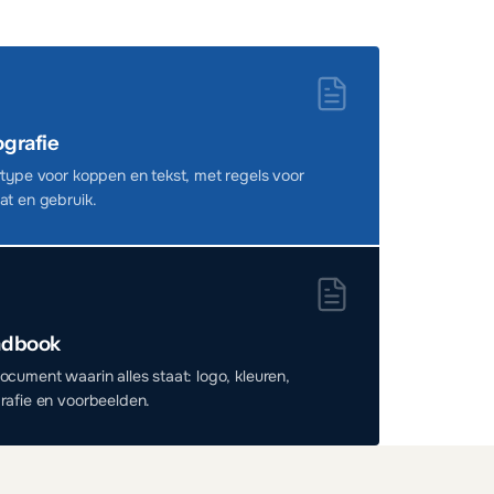
grafie
rtype voor koppen en tekst, met regels voor
at en gebruik.
ndbook
ocument waarin alles staat: logo, kleuren,
rafie en voorbeelden.