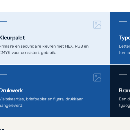
Kleurpalet
Typo
Primaire en secundaire kleuren met HEX, RGB en
Lette
CMYK voor consistent gebruik.
forma
Drukwerk
Bra
Visitekaartjes, briefpapier en flyers, drukklaar
Eén d
aangeleverd.
typog