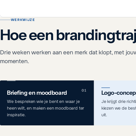
WERKWIJZE
Hoe een brandingtraj
Drie weken werken aan een merk dat klopt, met jouw
momenten.
Briefing en moodboard
Logo-concep
We bespreken wie je bent en waar je
Je krijgt drie ric
heen wilt, en maken een moodboard ter
kiezen we de bes
inspiratie.
uit.