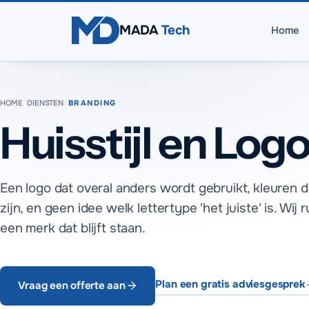
Direct naar inhoud
MADA
Tech
Home
HOME
/
DIENSTEN
/
BRANDING
Huisstijl en Log
Een logo dat overal anders wordt gebruikt, kleuren 
zijn, en geen idee welk lettertype 'het juiste' is. Wi
een merk dat blijft staan.
Plan een gratis adviesgesprek
Vraag een offerte aan