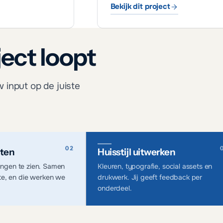
Bekijk dit project
NoordPro
ect loopt
 input op de juiste
ten
Huisstijl uitwerken
htingen te zien. Samen
Kleuren, typografie, social assets en
te, en die werken we
drukwerk. Jij geeft feedback per
onderdeel.