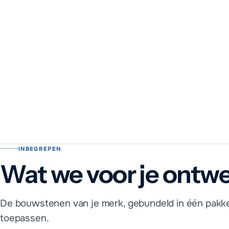
Wat kost een logo of 
INBEGREPEN
Wat we voor je ontw
Kort antwoord
Een logo begint bij €399, een huisstijl bij €999 en een volledi
De bouwstenen van je merk, gebundeld in één pakket
toepassen.