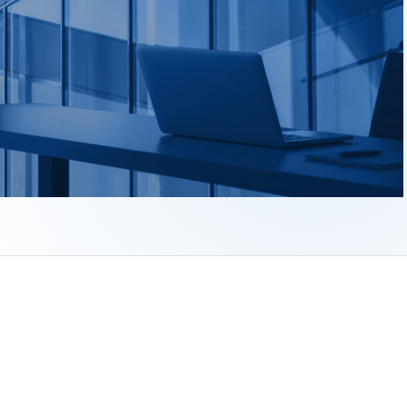
 formaten aangeleverd, inclusief richtlijnen voor kleur en typo