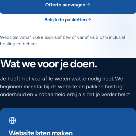
Offerte aanvragen
Bekijk de pakketten
Websites vanaf
€699
exclusief btw of vanaf
€65 p/m
inclusief
hosting en beheer.
Wat we voor je doen.
Welke diensten levert MADA Tech?
MADA Tech bouwt WordPress websites en webshops en verzorg
Websites beginnen bij €499 voor een one pager en €699 voo
Je hoeft niet vooraf te weten wat je nodig hebt. We
beginnen meestal bij de website en pakken hosting,
onderhoud en vindbaarheid erbij als dat je verder helpt.
Website laten maken