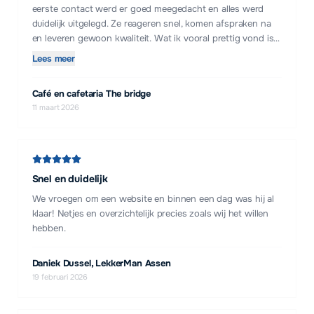
eerste contact werd er goed meegedacht en alles werd
duidelijk uitgelegd. Ze reageren snel, komen afspraken na
en leveren gewoon kwaliteit. Wat ik vooral prettig vond is
dat ze niet alleen uitvoeren wat je vraagt, maar ook met
Lees meer
goede ideeën en oplossingen komen om het nog beter te
maken. Dat geeft vertrouwen. Kortom: professioneel,
Café en cafetaria The bridge
betrouwbaar en prettig om mee samen te werken. Zeker
11 maart 2026
een aanrader voor iedereen die een goede websitebouwer
zoekt!
Snel en duidelijk
We vroegen om een website en binnen een dag was hij al
klaar! Netjes en overzichtelijk precies zoals wij het willen
hebben.
Daniek Dussel, LekkerMan Assen
19 februari 2026