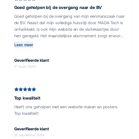
Goed geholpen bij de overgang naar de BV
Goed geholpen bij de overgang van mijn eenmanszaak naar
de BV. Naast dat mijn volledige huisstijl door MADA Tech is
ontwikkeld, is ook mijn website en de visitekaartjes door
hen geregeld. Het maandelijkse abonnement zorgt ervoor
dat ik geen omkijken heb naar mijn online aanwezigheid.
Lees meer
Het fijnste is nog dat als je zegt 'maak er wat moois van',
het ook echt mooi is.
Geverifieerde klant
17 maart 2025
Top kwaliteit
Heeft ons geholpen met een website maken en posters.
Top kwaliteit!
Geverifieerde klant
20 september 2024