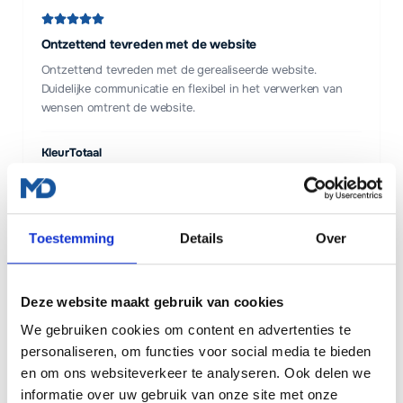
Ontzettend tevreden met de website
Ontzettend tevreden met de gerealiseerde website.
Duidelijke communicatie en flexibel in het verwerken van
wensen omtrent de website.
KleurTotaal
1 augustus 2025
Toestemming
Details
Over
Goede service!
Fijn bedrijf om mee samen te werken, leveren goede service
Deze website maakt gebruik van cookies
en behouden goed contact. Denkt ook mee in de verdere
ontwikkeling van onze startende onderneming op gebied
We gebruiken cookies om content en advertenties te
van administratie en online vindbaarheid.
personaliseren, om functies voor social media te bieden
Lees meer
en om ons websiteverkeer te analyseren. Ook delen we
informatie over uw gebruik van onze site met onze