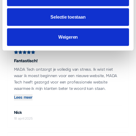
geregeld. Een echte aanrader en betaalbaar voor de
Lees meer
startende ondernemer.
Selectie toestaan
Erwin, NoordPro
22 april 2025
Weigeren
Fantastisch!
MADA Tech ontzorgt je volledig van stress. Ik wist niet
waar ik moest beginnen voor een nieuwe website, MADA
Tech heeft gezorgd voor een professionele website
waarmee ik mijn klanten beter te woord kan staan.
Lees meer
Nick
18 april 2025