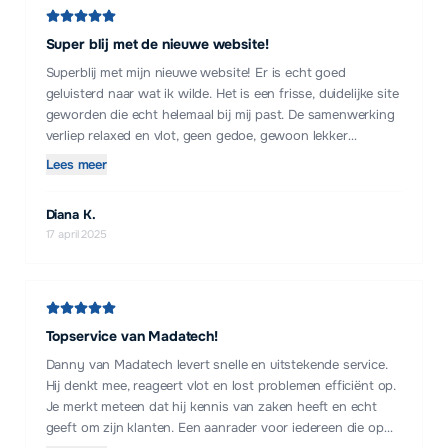
Super blij met de nieuwe website!
Superblij met mijn nieuwe website! Er is echt goed
geluisterd naar wat ik wilde. Het is een frisse, duidelijke site
geworden die echt helemaal bij mij past. De samenwerking
verliep relaxed en vlot, geen gedoe, gewoon lekker
doorpakken. Alles werd snel geregeld en het resultaat mag
Lees meer
er zijn! Aanrader als je op zoek bent naar iemand die weet
wat-ie doet én prettig samenwerkt.
Diana K.
17 april 2025
Topservice van Madatech!
Danny van Madatech levert snelle en uitstekende service.
Hij denkt mee, reageert vlot en lost problemen efficiënt op.
Je merkt meteen dat hij kennis van zaken heeft en echt
geeft om zijn klanten. Een aanrader voor iedereen die op