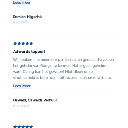
zoek is naar betrouwbare technische ondersteuning!
Lees meer
Damian Hilgerink
8 april 2025
Adwords topper!
Wij hebben met meerdere partijen zaken gedaan die zeiden
het geheim van Google te kennen. Het is geen geheim,
want Danny kan het gewoon! Niet alleen onze
vindbaarheid is beter dan ooit tevoren, ook onze website
heeft een opfrisbeurt gehad, hij onderhoudt onze mail,
Lees meer
back-upt onze externe harde schijf en is altijd bereikbaar
om hands-on te sturen.
Oswald, Oswalds Verhuur
5 april 2025