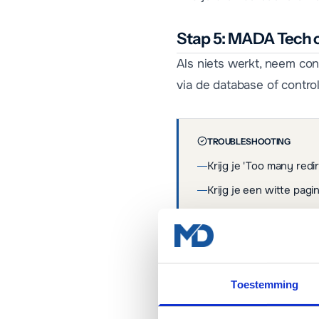
Stap 5: MADA Tech 
Als niets werkt, neem co
via de database of contro
TROUBLESHOOTING
Krijg je 'Too many redi
Krijg je een witte pag
Is je account geblokke
contact op
Toestemming
ZIE OOK