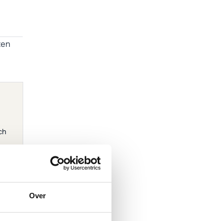
ten
ch
eem
Over