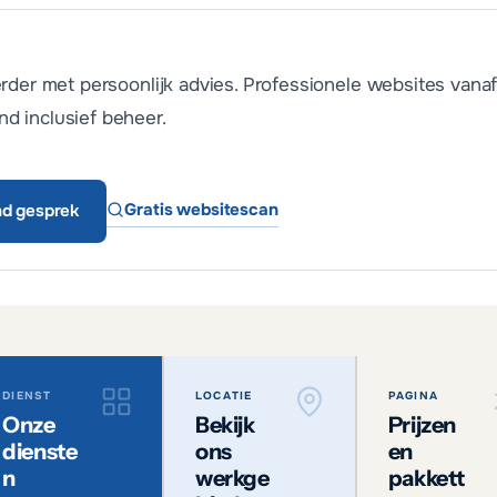
erder met persoonlijk advies. Professionele websites vana
d inclusief beheer.
Gratis websitescan
end gesprek
DIENST
LOCATIE
PAGINA
Onze
Bekijk
Prijzen
dienste
ons
en
n
werkge
pakkett