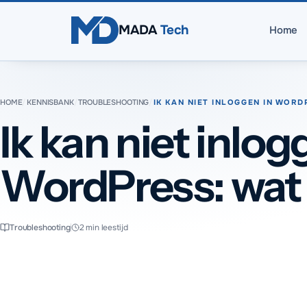
Direct naar inhoud
MADA
Tech
Home
HOME
/
KENNISBANK
/
TROUBLESHOOTING
/
IK KAN NIET INLOGGEN IN WORD
Ik kan niet inlog
WordPress: wat
Troubleshooting
2
min leestijd