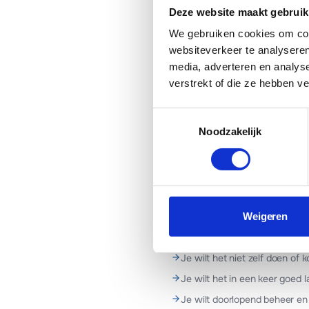
Hoe log ik in op Word
Deze website maakt gebruik
Hoe reset ik mijn Wo
We gebruiken cookies om cont
websiteverkeer te analyseren
Witte pagina of 500 er
media, adverteren en analys
verstrekt of die ze hebben v
Kopieer
E-mail
Wh
Toestemmingsselectie
Noodzakelijk
Danny van Elteren
Lead Developer & oprichter
·
Weigeren
WANNEER MADA TECH INSCHA
Je wilt het niet zelf doen of k
Je wilt het in een keer goed 
Je wilt doorlopend beheer en