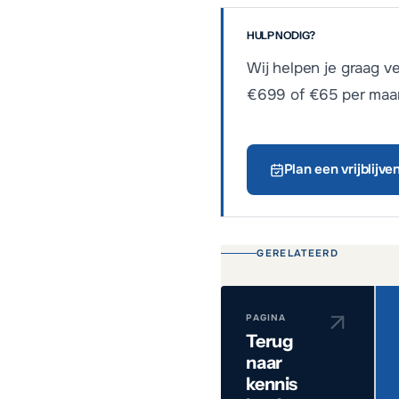
HULP NODIG?
Wij helpen je graag v
€699 of €65 per maan
Plan een vrijblijv
GERELATEERD
PAGINA
Terug
naar
kennis