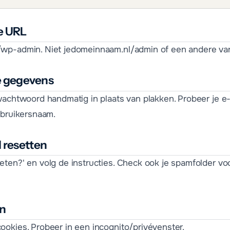
de URL
wp-admin. Niet jedomeinnaam.nl/admin of een andere var
je gegevens
wachtwoord handmatig in plaats van plakken. Probeer je e
ebruikersnaam.
 resetten
ten?' en volg de instructies. Check ook je spamfolder vo
en
okies. Probeer in een incognito/privévenster.