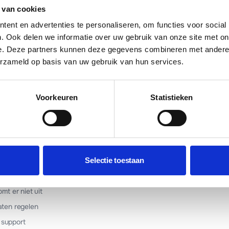
Press?
 van cookies
rdPress wachtwoord?
ent en advertenties te personaliseren, om functies voor social
. Ook delen we informatie over uw gebruik van onze site met on
ror: wat nu?
e. Deze partners kunnen deze gegevens combineren met andere i
erzameld op basis van uw gebruik van hun services.
atsApp
LinkedIn
Voorkeuren
Statistieken
24 februari 2026
Selectie toestaan
KELEN?
omt er niet uit
laten regelen
 support