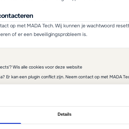
contacteren
ntact op met MADA Tech. Wij kunnen je wachtwoord reset
leren of er een beveiligingsprobleem is.
rects'? Wis alle cookies voor deze website
ina? Er kan een plugin conflict zijn. Neem contact op met MADA Te
erd? Mogelijk door te veel inlogpogingen. Wacht 15 minuten of n
Details