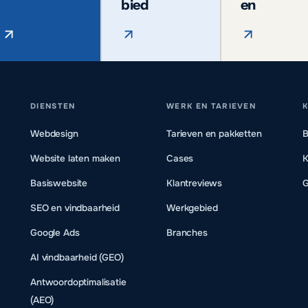
bied
en
DIENSTEN
WERK EN TARIEVEN
K
Webdesign
Tarieven en pakketten
B
Website laten maken
Cases
K
Basiswebsite
Klantreviews
G
SEO en vindbaarheid
Werkgebied
Google Ads
Branches
AI vindbaarheid (GEO)
Antwoordoptimalisatie
(AEO)