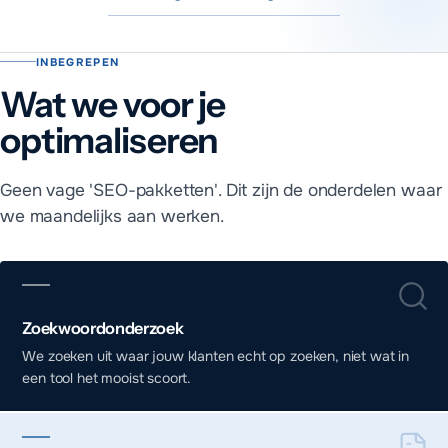
Wat doet MADA Tech aan zoekmachine optima
INBEGREPEN
Kort antwoord
Wat we voor je
We werken aan techniek, content en autoriteit: snelheid en ind
optimaliseren
Geen vage 'SEO-pakketten'. Dit zijn de onderdelen waar
we maandelijks aan werken.
Zoekwoordonderzoek
We zoeken uit waar jouw klanten echt op zoeken, niet wat in
een tool het mooist scoort.