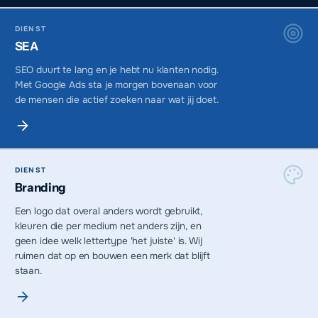
DIENST
SEA
SEO duurt te lang en je hebt nu klanten nodig.
Met Google Ads sta je morgen bovenaan voor
de mensen die actief zoeken naar wat jij doet.
DIENST
Branding
Een logo dat overal anders wordt gebruikt,
kleuren die per medium net anders zijn, en
geen idee welk lettertype 'het juiste' is. Wij
ruimen dat op en bouwen een merk dat blijft
staan.