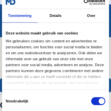
Toestemming
Details
Over
Maandelijks bouwen
Per maand werken we aan techniek, content en lokale signalen.
Geen losse acties.
Deze website maakt gebruik van cookies
We gebruiken cookies om content en advertenties te
personaliseren, om functies voor social media te bieden
Meten en bijsturen
en om ons websiteverkeer te analyseren. Ook delen we
Elke maand een rapport met wat groeide en wat de volgende
informatie over uw gebruik van onze site met onze
stap wordt.
partners voor social media, adverteren en analyse. Deze
partners kunnen deze gegevens combineren met andere
informatie die u aan ze heeft verstrekt of die ze hebben
verzameld op basis van uw gebruik van hun services.
Plan een vrijblijvend gesprek
OPTIES
Toestemmingsselectie
Noodzakelijk
Opties en prijsindicatie