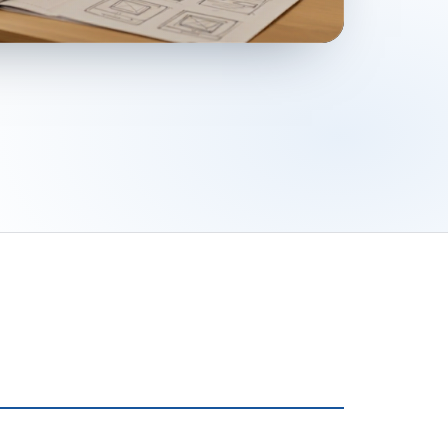
en houden je onderweg bij met een testlink. De meeste websit