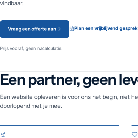
vindbaar.
Plan een vrijblijvend gesprek
Vraag een offerte aan
Prijs vooraf, geen nacalculatie.
Een partner, geen lev
Hoe werkt MADA Te
We beginnen met een gesprek over wat je wilt bereiken, sture
Een website opleveren is voor ons het begin, niet h
Betaling loopt via automatische incasso of een factuur met 14 
doorlopend met je mee.