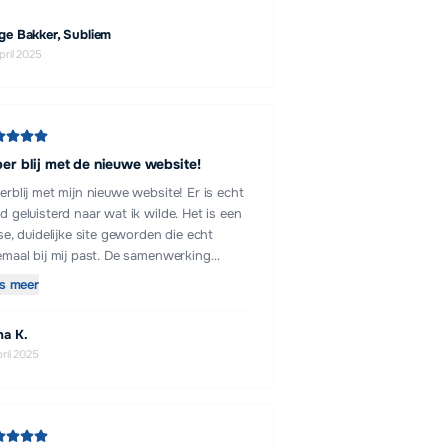
ge Bakker, Subliem
pril 2025
er blij met de nieuwe website!
erblij met mijn nieuwe website! Er is echt
d geluisterd naar wat ik wilde. Het is een
sse, duidelijke site geworden die echt
emaal bij mij past. De samenwerking
liep relaxed en vlot, geen gedoe, gewoon
s meer
ker doorpakken. Alles werd snel geregeld
het resultaat mag er zijn! Aanrader als je
na K.
zoek bent naar iemand die weet wat-ie
pril 2025
t én prettig samenwerkt.