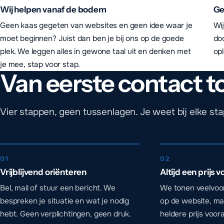
Wij helpen vanaf de bodem
Ge
Geen kaas gegeten van websites en geen idee waar je
Wi
moet beginnen? Juist dan ben je bij ons op de goede
do
plek. We leggen alles in gewone taal uit en denken met
opl
je mee, stap voor stap.
Van eerste contact t
Vier stappen, geen tussenlagen. Je weet bij elke st
01
02
Vrijblijvend oriënteren
Altijd een prijs v
Bel, mail of stuur een bericht. We
We tonen veelvoo
bespreken je situatie en wat je nodig
op de website, maar
hebt. Geen verplichtingen, geen druk.
heldere prijs voor