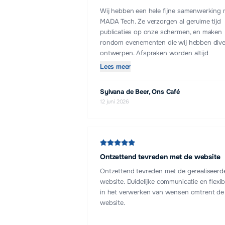
Wij hebben een hele fijne samenwerking 
MADA Tech. Ze verzorgen al geruime tijd
publicaties op onze schermen, en maken
rondom evenementen die wij hebben dive
ontwerpen. Afspraken worden altijd
nagekomen en het contact is altijd gezell
Lees meer
en professioneel. Aanrader!
Sylvana de Beer, Ons Café
12 juni 2026
Ontzettend tevreden met de website
Ontzettend tevreden met de gerealiseerd
website. Duidelijke communicatie en flexib
in het verwerken van wensen omtrent de
website.