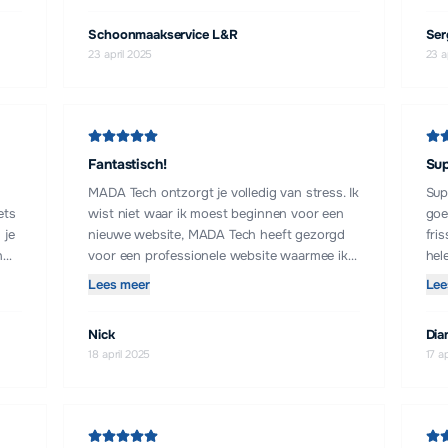
Schoonmaakservice L&R
Ser
23 april 2025
23 a
Fantastisch!
Sup
MADA Tech ontzorgt je volledig van stress. Ik
Sup
ets
wist niet waar ik moest beginnen voor een
goe
 je
nieuwe website, MADA Tech heeft gezorgd
fri
n
voor een professionele website waarmee ik
hel
mijn klanten beter te woord kan staan.
ver
Lees meer
Lee
er
lek
mer.
en 
Nick
Dia
op 
18 april 2025
17 a
doe