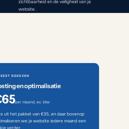
zichtbaarheid en de veiligheid van je
website.
EEST GEKOZEN
sting en optimalisatie
€65
per maand, ex. btw
es uit het pakket van €35, en daar bovenop
imaliseren we je website iedere maand een
kje verder.