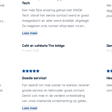
Tech
met
We 
Een hele fijne ervaring gehad met MADA
dag
Tech. Vanaf het eerste contact werd er goed
pre
meegedacht en alles werd duidelijk uitgelegd.
rse
Ze reageren snel, komen afspraken na en
leveren gewoon kwaliteit. Wat ik vooral
ig
Lees meer
prettig vond is dat ze niet alleen uitvoeren
wat je vraagt, maar ook met goede ideeën en
Café en cafetaria The bridge
Dan
oplossingen komen om het nog beter te
11 maart 2026
19 f
maken. Dat geeft vertrouwen. Kortom:
professioneel, betrouwbaar en prettig om
mee samen te werken. Zeker een aanrader
voor iedereen die een goede websitebouwer
zoekt!
Goede service!
Hee
e
Fijn bedrijf om mee samen te werken, leveren
Hee
el
goede service en behouden goed contact.
com
Denkt ook mee in de verdere ontwikkeling
van onze startende onderneming op gebied
van administratie en online vindbaarheid.
Lees meer