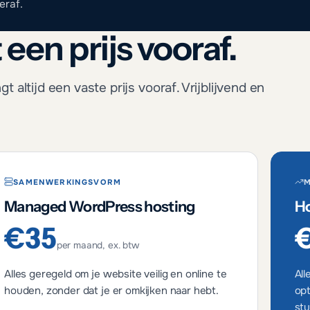
eraf.
 een prijs vooraf.
altijd een vaste prijs vooraf. Vrijblijvend en
SAMENWERKINGSVORM
M
Managed WordPress hosting
Ho
€35
per maand, ex. btw
Alles geregeld om je website veilig en online te
All
houden, zonder dat je er omkijken naar hebt.
opt
stu