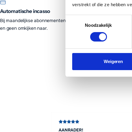
verstrekt of die ze hebben v
Automatische incasso
Toestemmingsselectie
Bij maandelijkse abonnementen kun je kiezen voor automatisch
Noodzakelijk
en geen omkijken naar.
Weigeren
AANRADER!