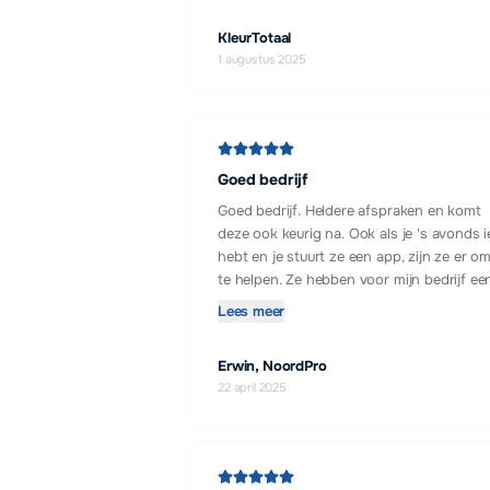
KleurTotaal
1 augustus 2025
Goed bedrijf
Goed bedrijf. Heldere afspraken en komt
deze ook keurig na. Ook als je 's avonds i
hebt en je stuurt ze een app, zijn ze er om
te helpen. Ze hebben voor mijn bedrijf ee
website gemaakt en ook gelijk flyers en
Lees meer
visitekaartjes geregeld. Een echte aanrad
en betaalbaar voor de startende onderne
Erwin, NoordPro
22 april 2025