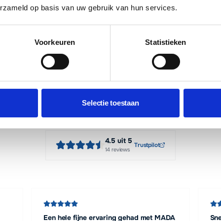
erzameld op basis van uw gebruik van hun services.
Facturatie met overboeking
e incasso. Geregeld
Liever zelf overmaken? Dan ontvang
Voorkeuren
Statistieken
betalingstermijn van 14 dagen.
REVIEWS
Selectie toestaan
Wat klanten zeggen
4.5
uit 5
Trustpilot
14
reviews
Een hele fijne ervaring gehad met MADA
Sne