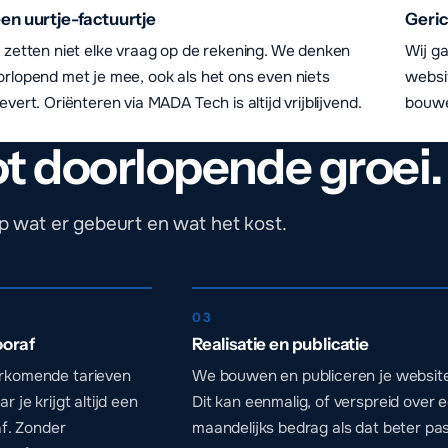
en uurtje-factuurtje
Geric
j zetten niet elke vraag op de rekening. We denken
Wij g
orlopend met je mee, ook als het ons even niets
websi
evert. Oriënteren via MADA Tech is altijd vrijblijvend.
bouwe
ot doorlopende groei.
ap wat er gebeurt en wat het kost.
03
ooraf
Realisatie en publicatie
rkomende tarieven
We bouwen en publiceren je website
 je krijgt altijd een
Dit kan eenmalig, of verspreid over 
af. Zonder
maandelijks bedrag als dat beter pas