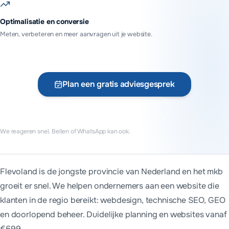
Optimalisatie en conversie
Meten, verbeteren en meer aanvragen uit je website.
Plan een gratis adviesgesprek
Vraag offerte aan
We reageren snel. Bellen of WhatsApp kan ook.
Wie bouwt websites in Flevoland?
Flevoland is de jongste provincie van Nederland en het mkb
MADA Tech bouwt websites voor bedrijven en organisaties in 
groeit er snel. We helpen ondernemers aan een website die
Veel regelen we online of telefonisch. Voor een grondige ke
klanten in de regio bereikt: webdesign, technische SEO, GEO
en doorlopend beheer. Duidelijke planning en websites vanaf
€699.