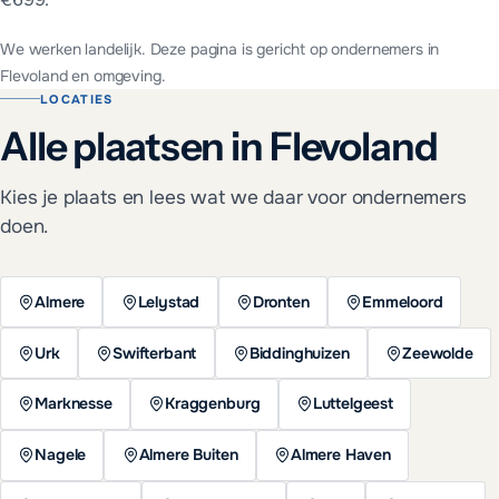
We werken landelijk. Deze pagina is gericht op ondernemers in
Flevoland en omgeving.
LOCATIES
Alle plaatsen in Flevoland
Kies je plaats en lees wat we daar voor ondernemers
doen.
Almere
Lelystad
Dronten
Emmeloord
Urk
Swifterbant
Biddinghuizen
Zeewolde
Marknesse
Kraggenburg
Luttelgeest
Nagele
Almere Buiten
Almere Haven