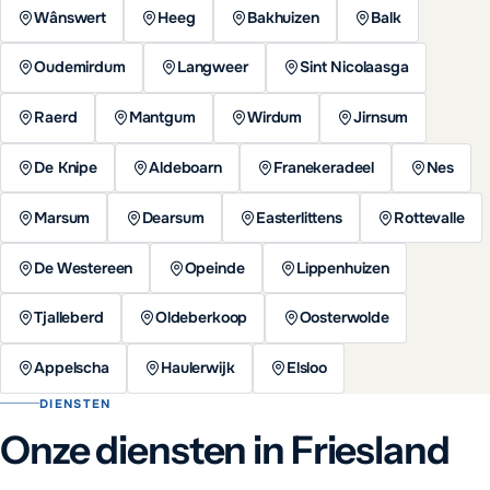
Wânswert
Heeg
Bakhuizen
Balk
Oudemirdum
Langweer
Sint Nicolaasga
Raerd
Mantgum
Wirdum
Jirnsum
De Knipe
Aldeboarn
Franekeradeel
Nes
Marsum
Dearsum
Easterlittens
Rottevalle
De Westereen
Opeinde
Lippenhuizen
Tjalleberd
Oldeberkoop
Oosterwolde
Appelscha
Haulerwijk
Elsloo
DIENSTEN
Onze diensten in Friesland