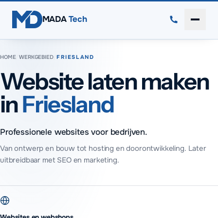
Direct naar inhoud
MADA
Tech
Menu 
HOME
/
WERKGEBIED
/
FRIESLAND
Website laten maken
in
Friesland
Professionele websites voor bedrijven.
Van ontwerp en bouw tot hosting en doorontwikkeling. Later
uitbreidbaar met SEO en marketing.
Websites en webshops