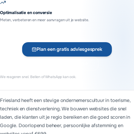
Optimalisatie en conversie
Meten, verbeteren en meer aanvragen uit je website.
Plan een gratis adviesgesprek
Vraag offerte aan
We reageren snel. Bellen of WhatsApp kan ook.
Wie bouwt websites in Friesland?
Friesland heeft een stevige ondernemerscultuur in toerisme,
MADA Tech bouwt websites voor bedrijven en organisaties in 
techniek en dienstverlening. We bouwen websites die snel
Veel regelen we online of telefonisch. Voor een grondige ke
laden, die klanten uit je regio bereiken en die goed scoren in
Google. Doorlopend beheer, persoonlijke afstemming en
websites vanaf €699.