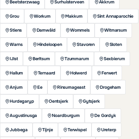
Beetsterzwaag
Surhuisterveen
Akkrum
Grou
Workum
Makkum
Sint Annaparochie
Stiens
Damwâld
Wommels
Witmarsum
Warns
Hindeloopen
Stavoren
Sloten
IJlst
Berltsum
Tzummarum
Sexbierum
Hallum
Ternaard
Holwerd
Ferwert
Anjum
Ee
Rinsumageast
Drogeham
Hurdegaryp
Oentsjerk
Gytsjerk
Augustinusga
Noardburgum
De Gordyk
Jubbega
Tijnje
Terwispel
Ureterp