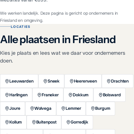
We werken landelijk. Deze pagina is gericht op ondernemers in
Friesland en omgeving.
LOCATIES
Alle plaatsen in Friesland
Kies je plaats en lees wat we daar voor ondernemers
doen.
Leeuwarden
Sneek
Heerenveen
Drachten
Harlingen
Franeker
Dokkum
Bolsward
Joure
Wolvega
Lemmer
Burgum
Kollum
Buitenpost
Gorredijk