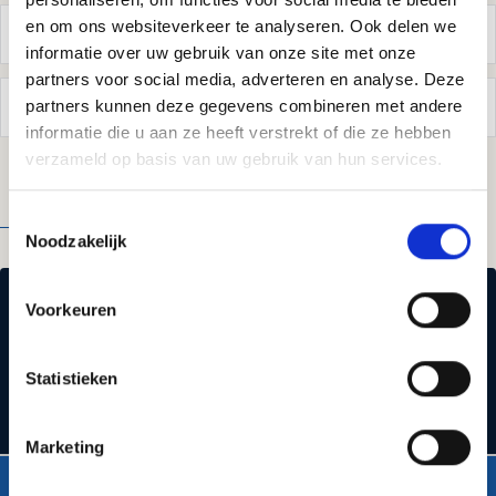
en om ons websiteverkeer te analyseren. Ook delen we
Wat is lokale SEO en hoe werkt het?
informatie over uw gebruik van onze site met onze
partners voor social media, adverteren en analyse. Deze
partners kunnen deze gegevens combineren met andere
Mijn website is traag, wat kan ik doen?
informatie die u aan ze heeft verstrekt of die ze hebben
verzameld op basis van uw gebruik van hun services.
Alle kennisbank artikelen
Toestemmingsselectie
GERELATEERD
Noodzakelijk
LOCATIE
Voorkeuren
Kies je plaats
Statistieken
Marketing
LOCATIE