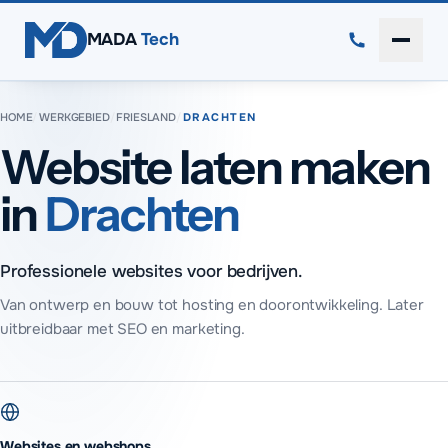
Direct naar inhoud
MADA
Tech
Menu 
HOME
/
WERKGEBIED
/
FRIESLAND
/
DRACHTEN
Website laten maken
in
Drachten
Professionele websites voor bedrijven.
Van ontwerp en bouw tot hosting en doorontwikkeling. Later
uitbreidbaar met SEO en marketing.
Websites en webshops