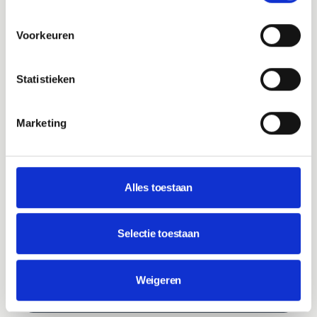
kiezen voor onze managed WordPress hosting.
Voorkeuren
€35
per maand, exclusief btw
Statistieken
Meer over hosting
Marketing
INBEGREPEN
Snelle en stabiele hosting
WordPress en plugin updates
Alles toestaan
Beveiliging en monitoring
Technisch onderhoud
Selectie toestaan
E-mail support
.nl domeinnaam
Weigeren
@jouwdomein.nl mailadressen