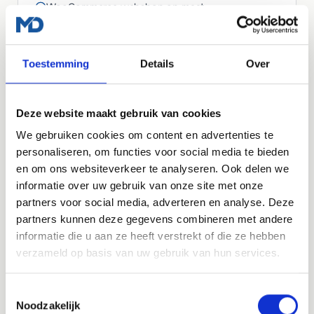
WooCommerce webshop op maat
Productbeheer en categorieën
Betaalintegraties
Toestemming
Details
Over
Voorraadbeheer
Besteloverzicht
Deze website maakt gebruik van cookies
Responsive design
We gebruiken cookies om content en advertenties te
Basis zoekmachine optimalisatie
personaliseren, om functies voor social media te bieden
Vraag een offerte aan
en om ons websiteverkeer te analyseren. Ook delen we
informatie over uw gebruik van onze site met onze
partners voor social media, adverteren en analyse. Deze
partners kunnen deze gegevens combineren met andere
informatie die u aan ze heeft verstrekt of die ze hebben
LOS AF TE NEMEN
verzameld op basis van uw gebruik van hun services.
Managed WordPress Hosting
Heb je al een website, maar wil je dat die veilig,
Toestemmingsselectie
Noodzakelijk
snel en up-to-date blijft? Dan kun je ook los