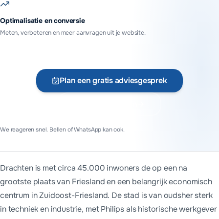
Optimalisatie en conversie
Meten, verbeteren en meer aanvragen uit je website.
Plan een gratis adviesgesprek
Vraag offerte aan
We reageren snel. Bellen of WhatsApp kan ook.
Kort antwoord
Drachten is met circa 45.000 inwoners de op een na
In Drachten werken we voor techniek, maakindustrie en zakeli
grootste plaats van Friesland en een belangrijk economisch
centrum in Zuidoost-Friesland. De stad is van oudsher sterk
in techniek en industrie, met Philips als historische werkgever