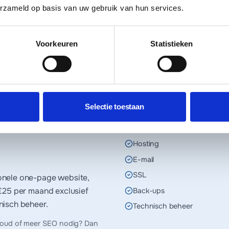
bsite in
erzameld op basis van uw gebruik van hun services.
Voorkeuren
Statistieken
Je ontvangt altijd eerst een offerte.
Selectie toestaan
EERSTE JAAR INBEGREPEN
.nl domeinnaam
Hosting
E-mail
SSL
onele one-page website,
€25 per maand
exclusief
Back-ups
nisch beheer.
Technisch beheer
houd of meer SEO nodig? Dan