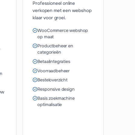
Professioneel online
verkopen met een webshop
klaar voor groei.
WooCommerce webshop
op maat
Productbeheer en
e
categorieën
Betaalintegraties
Voorraadbeheer
en
Besteloverzicht
Responsive design
uw
Basis zoekmachine
optimalisatie