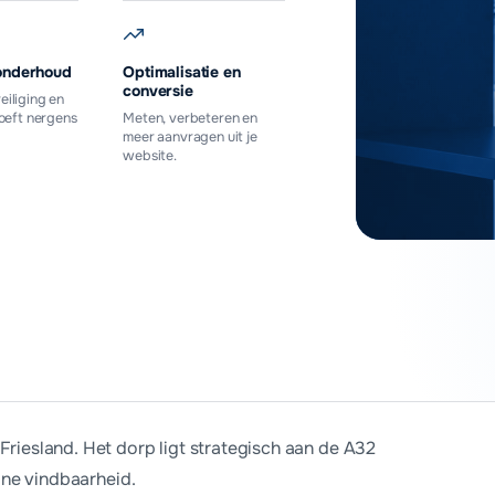
onderhoud
Optimalisatie en
conversie
eiliging en
hoeft nergens
Meten, verbeteren en
meer aanvragen uit je
website.
aag offerte aan
riesland. Het dorp ligt strategisch aan de A32
ine vindbaarheid.