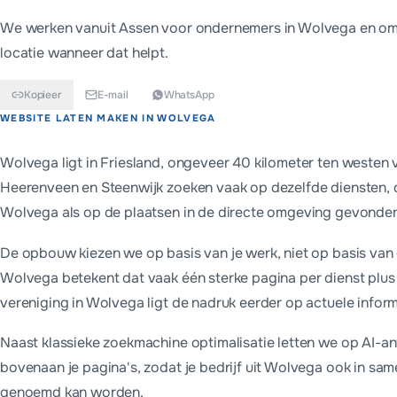
We werken vanuit Assen voor ondernemers in
Wolvega
en omg
locatie wanneer dat helpt.
Kopieer
E-mail
WhatsApp
Kort antwoord
WEBSITE LATEN MAKEN IN
WOLVEGA
Een website laten maken in Wolvega kost bij MADA Tech vanaf
Wolvega ligt in Friesland, ongeveer 40 kilometer ten westen v
Heerenveen en Steenwijk zoeken vaak op dezelfde diensten, du
Wolvega als op de plaatsen in de directe omgeving gevonde
De opbouw kiezen we op basis van je werk, niet op basis van 
Wolvega betekent dat vaak één sterke pagina per dienst plus 
vereniging in Wolvega ligt de nadruk eerder op actuele inform
Naast klassieke zoekmachine optimalisatie letten we op AI-a
bovenaan je pagina's, zodat je bedrijf uit Wolvega ook in s
genoemd kan worden.