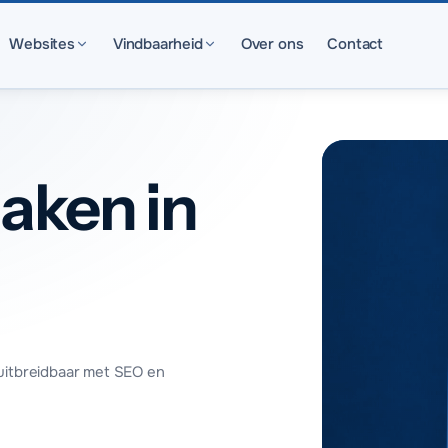
Websites
Vindbaarheid
Over ons
Contact
aken in
uitbreidbaar met SEO en