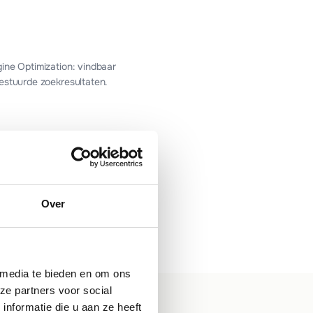
ine Optimization: vindbaar
estuurde zoekresultaten.
sting
Over
ing zonder zorgen: snel,
 up-to-date.
 media te bieden en om ons
ze partners voor social
nformatie die u aan ze heeft