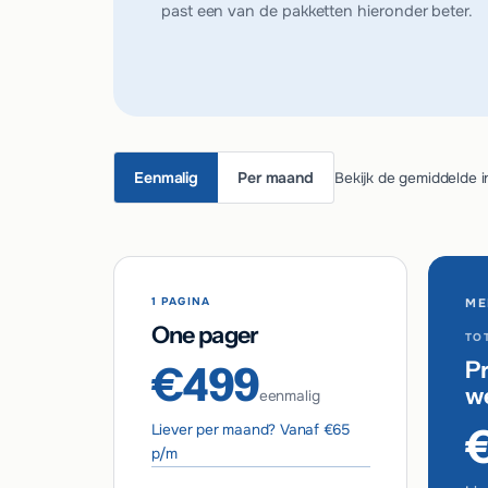
past een van de pakketten hieronder beter.
Eenmalig
Per maand
Bekijk de gemiddelde i
1 PAGINA
ME
One pager
TOT
Pr
€499
w
eenmalig
Liever per maand? Vanaf €65
p/m