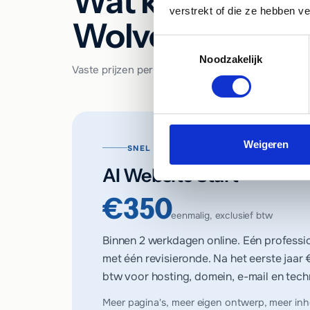
Wat kost een we
verstrekt of die ze hebben v
Wolvega?
Toestemmingsselectie
Noodzakelijk
Vaste prijzen per pakket, vooraf gecommuniceerd. 
Weigeren
SNEL EN BETAALBAAR ONLINE
AI Website Start
€350
eenmalig, exclusief btw
Binnen 2 werkdagen online. Eén professi
met één revisieronde. Na het eerste jaar
btw voor hosting, domein, e-mail en tech
Meer pagina's, meer eigen ontwerp, meer in