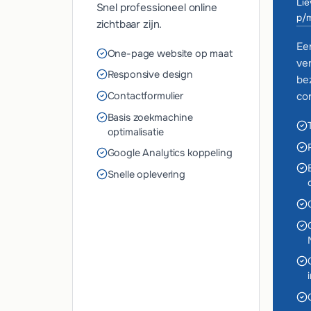
Lie
Snel professioneel online
p/
zichtbaar zijn.
Ee
One-page website op maat
ve
Responsive design
be
Contactformulier
co
Basis zoekmachine
optimalisatie
Google Analytics koppeling
Snelle oplevering