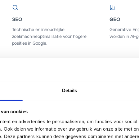
SEO
GEO
Technische en inhoudelijke
Generative Eng
zoekmachineoptimalisatie voor hogere
worden in AI-g
posities in Google.
Branding
Managed Ho
Details
Een sterke visuele identiteit die past bij
WordPress host
jouw bedrijf en doelgroep.
veilig en altijd
 van cookies
ent en advertenties te personaliseren, om functies voor social
. Ook delen we informatie over uw gebruik van onze site met on
e. Deze partners kunnen deze gegevens combineren met andere i