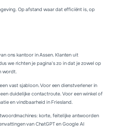
eving. Op afstand waar dat efficiënt is, op
 €699 eenmalig of €65 per maand inclusief hosting en onderho
an ons kantoor in Assen. Klanten uit
s we richten je pagina's zo in dat je zowel op
n wordt.
een vast sjabloon. Voor een dienstverlener in
een duidelijke contactroute. Voor een winkel of
atie en vindbaarheid in Friesland.
ntwoordmachines: korte, feitelijke antwoorden
amenvattingen van ChatGPT en Google AI