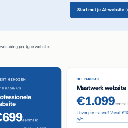
Start met je AI-website
nvestering per type website.
10+ PAGINA'S
EST GEKOZEN
Maatwerk website
 5 PAGINA'S
ofessionele
€1.099
ebsite
eenmal
€699
Liever per maand? Vanaf €11
p/m
eenmalig