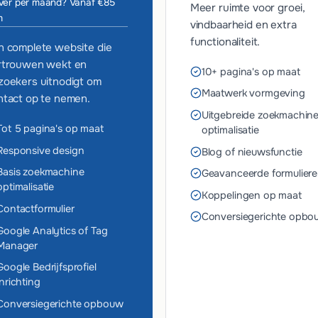
ver per maand? Vanaf €85
Meer ruimte voor groei,
m
vindbaarheid en extra
functionaliteit.
n complete website die
rtrouwen wekt en
10+ pagina's op maat
zoekers uitnodigt om
Maatwerk vormgeving
ntact op te nemen.
Uitgebreide zoekmachin
Tot 5 pagina's op maat
optimalisatie
Responsive design
Blog of nieuwsfunctie
Basis zoekmachine
Geavanceerde formulier
optimalisatie
Koppelingen op maat
Contactformulier
Conversiegerichte opbo
Google Analytics of Tag
Manager
Google Bedrijfsprofiel
inrichting
Conversiegerichte opbouw