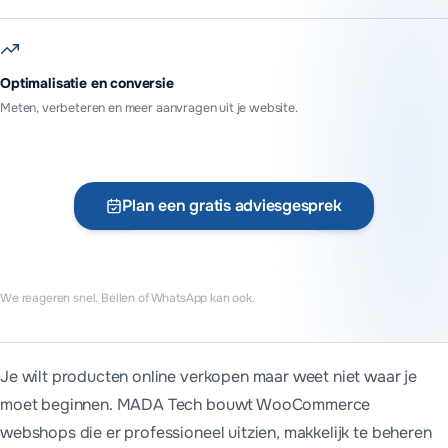
Optimalisatie en conversie
Meten, verbeteren en meer aanvragen uit je website.
Plan een gratis adviesgesprek
Vraag offerte aan
We reageren snel. Bellen of WhatsApp kan ook.
Wat kost een website voor webshop starters?
Je wilt producten online verkopen maar weet niet waar je
Een website voor webshop starters begint bij MADA Tech bij €69
moet beginnen. MADA Tech bouwt WooCommerce
We werken vanuit Assen voor webshop starters door heel Ned
webshops die er professioneel uitzien, makkelijk te beheren