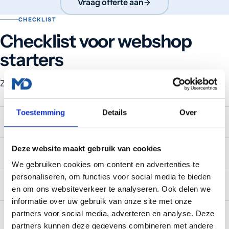
Vraag offerte aan
CHECKLIST
Checklist voor webshop
starters
Zorg dat deze punten op orde staan voordat je live gaat.
Toestemming
Details
Over
Minimaal 20 producten met foto's en beschrijvingen
Deze website maakt gebruik van cookies
iDEAL betaling werkend en getest
We gebruiken cookies om content en advertenties te
personaliseren, om functies voor social media te bieden
Verzendtarieven correct ingesteld
en om ons websiteverkeer te analyseren. Ook delen we
informatie over uw gebruik van onze site met onze
partners voor social media, adverteren en analyse. Deze
Algemene voorwaarden en retourbeleid online
partners kunnen deze gegevens combineren met andere