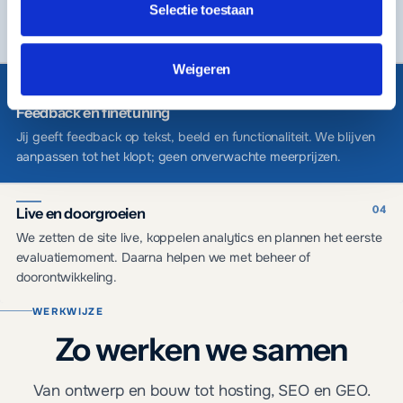
Selectie toestaan
bouwen we de site, je ziet de voortgang in een staging-
omgeving.
Weigeren
Feedback en finetuning
Jij geeft feedback op tekst, beeld en functionaliteit. We blijven
aanpassen tot het klopt; geen onverwachte meerprijzen.
Live en doorgroeien
We zetten de site live, koppelen analytics en plannen het eerste
evaluatiemoment. Daarna helpen we met beheer of
doorontwikkeling.
WERKWIJZE
Zo werken we samen
Van ontwerp en bouw tot hosting, SEO en GEO.