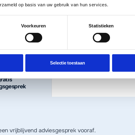
erzameld op basis van uw gebruik van hun services.
Voorkeuren
Statistieken
haal,
Aanbod: 2-3 trajecten met
certificeringen
prijzen
Selectie toestaan
ratis
gsgesprek
een vrijblijvend adviesgesprek vooraf.