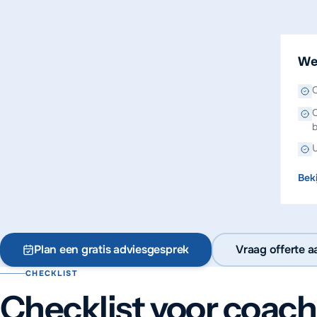
We
O
O
U
Bek
Plan een gratis adviesgesprek
Vraag offerte a
CHECKLIST
Checklist voor coac