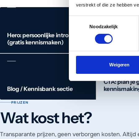
verstrekt of die ze hebben v
Toestemmingsselectie
Noodzakelijk
Hero: persoonlijke intro + CTA
Over mij: ver
(gratis kennismaken)
achtergrond, 
Weigeren
CTA: plan je g
Blog / Kennisbank sectie
kennismakin
PRIJZEN
Wat kost het?
Transparante prijzen, geen verborgen kosten. Altijd 