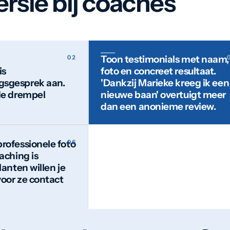
rsie bij coaches
Toon testimonials met naam,
is
foto en concreet resultaat.
gsgesprek aan.
'Dankzij Marieke kreeg ik een
 de drempel
nieuwe baan' overtuigt meer
dan een anonieme review.
rofessionele foto
oaching is
lanten willen je
voor ze contact