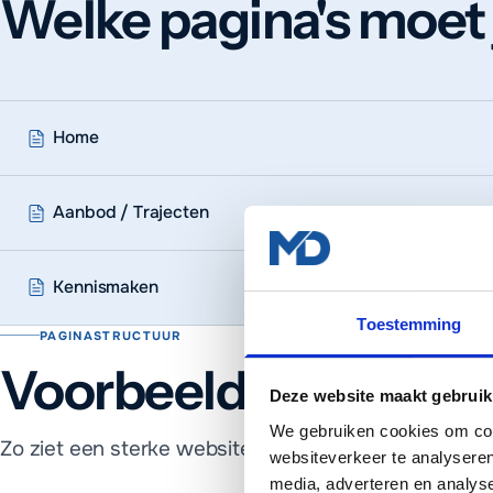
Welke pagina's moet
Home
Aanbod / Trajecten
Kennismaken
Toestemming
PAGINASTRUCTUUR
Voorbeeld paginastr
Deze website maakt gebruik
We gebruiken cookies om cont
Zo ziet een sterke website voor een coach eruit, v
websiteverkeer te analyseren
media, adverteren en analys