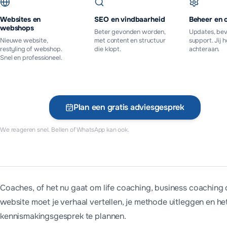
Websites en
SEO en vindbaarheid
Beheer en 
webshops
Beter gevonden worden,
Updates, bev
Nieuwe website,
met content en structuur
support. Jij 
restyling of webshop.
die klopt.
achteraan.
Snel en professioneel.
Plan een gratis adviesgesprek
Vr
We reageren snel. Bellen of WhatsApp kan ook.
Wat kost een websit
Coaches, of het nu gaat om life coaching, business coachin
Een website voor coaches begint bij MADA Tech bij €699 (ex. bt
website moet je verhaal vertellen, je methode uitleggen en 
We werken vanuit Assen voor coaches door heel Nederland. O
kennismakingsgesprek te plannen.