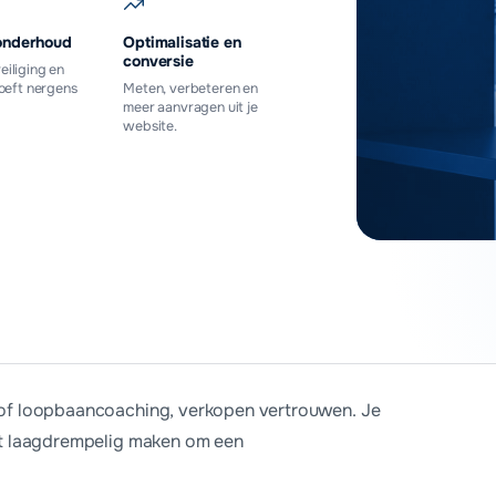
onderhoud
Optimalisatie en
conversie
eiliging en
hoeft nergens
Meten, verbeteren en
meer aanvragen uit je
website.
aag offerte aan
e voor coaches?
g of loopbaancoaching, verkopen vertrouwen. Je
w) voor een basiswebsite van 3 tot 5 pagina's. Wil je uitgebre
het laagdrempelig maken om een
nderhoud, hosting en e-mail kun je erbij nemen vanaf €35 pe