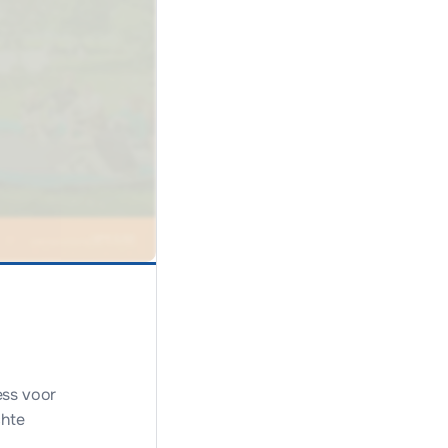
ss voor
chte