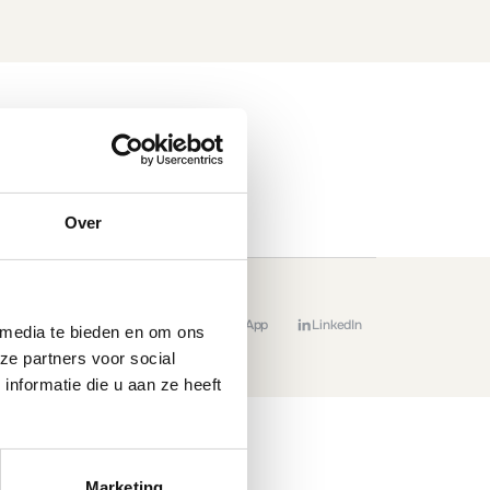
Over
Kopieer
E-mail
WhatsApp
LinkedIn
 media te bieden en om ons
ze partners voor social
nformatie die u aan ze heeft
Marketing