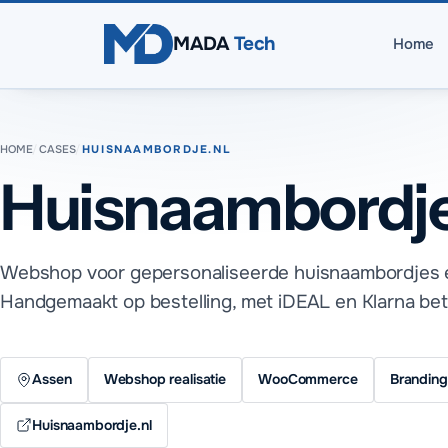
Direct naar inhoud
MADA
Tech
Home
HOME
/
CASES
/
HUISNAAMBORDJE.NL
Huisnaambordje
Webshop voor gepersonaliseerde huisnaambordjes e
Handgemaakt op bestelling, met iDEAL en Klarna bet
Assen
Webshop realisatie
WooCommerce
Branding
Huisnaambordje.nl