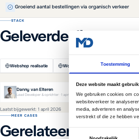
Groeiend aantal bestellingen via organisch verkeer
STACK
Geleverde diensten
Toestemming
Webshop realisatie
WooCommerce
Branding
Deze website maakt gebruik
Danny van Elteren
We gebruiken cookies om cont
Lead Developer & oprichter
·
1 april 2026
websiteverkeer te analyseren
media, adverteren en analys
Laatst bijgewerkt:
1 april 2026
MEER CASES
verstrekt of die ze hebben v
Gerelateerde projec
Toestemmingsselectie
Noodzakelijk