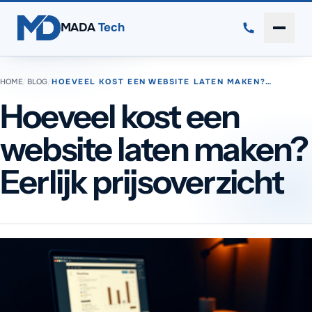
Direct naar inhoud
MADA
Tech
Menu 
HOME
/
BLOG
/
HOEVEEL KOST EEN WEBSITE LATEN MAKEN?…
Hoeveel kost een
website laten maken?
Eerlijk prijsoverzicht