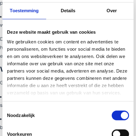
portfolio
Toestemming
Details
Over
Webshop
:
vanaf 1.699 euro: complete WooCommerce
webshop
Deze website maakt gebruik van cookies
Daar bovenop betaal je een maandelijks bedrag voor
We gebruiken cookies om content en advertenties te
hosting, onderhoud en support. Dat loopt van 65 tot 140
personaliseren, om functies voor social media te bieden
euro per maand.
en om ons websiteverkeer te analyseren. Ook delen we
informatie over uw gebruik van onze site met onze
Waar moet je op letten?
partners voor social media, adverteren en analyse. Deze
partners kunnen deze gegevens combineren met andere
Goedkoop is niet altijd voordelig. Let op deze valkuilen:
informatie die u aan ze heeft verstrekt of die ze hebben
verzameld op basis van uw gebruik van hun services.
Geen SSL-certificaat
:
je site is dan onveilig en Google
straft dat af
Toestemmingsselectie
Noodzakelijk
Geen onderhoud
:
WordPress zonder updates is een
beveiligingsrisico
Voorkeuren