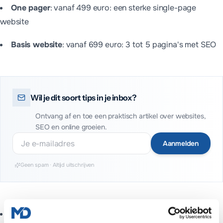
One pager
:
vanaf 499 euro: een sterke single-page
website
Basis website
:
vanaf 699 euro: 3 tot 5 pagina's met SEO
Wil je dit soort tips in je inbox?
Ontvang af en toe een praktisch artikel over websites,
SEO en online groeien.
Aanmelden
Geen spam · Altijd uitschrijven
Uitgebreid
:
vanaf 1.099 euro: tot 10 pagina's met blog en