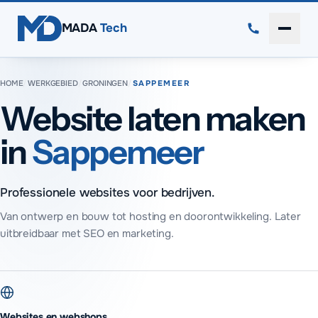
Direct naar inhoud
MADA
Tech
Menu 
HOME
/
WERKGEBIED
/
GRONINGEN
/
SAPPEMEER
Website laten maken
in
Sappemeer
Professionele websites voor bedrijven.
Van ontwerp en bouw tot hosting en doorontwikkeling. Later
uitbreidbaar met SEO en marketing.
Websites en webshops