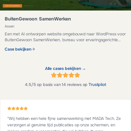
BuitenGewoon SamenWerken
Assen
Een met AI ontworpen website omgebouwd naar WordPress voor
BuitenGewoon SamenWerken, bureau voor ervaringsgerichte
teamontwikkeling. Veilig, snel en eenvoudig te beheren.
Case bekijken
Alle cases bekijken →
4.5
/5 op basis van
14
reviews op
Trustpilot
"
Wij hebben een hele fijne samenwerking met MADA Tech. Ze
verzorgen al geruime tijd publicaties op onze schermen, en