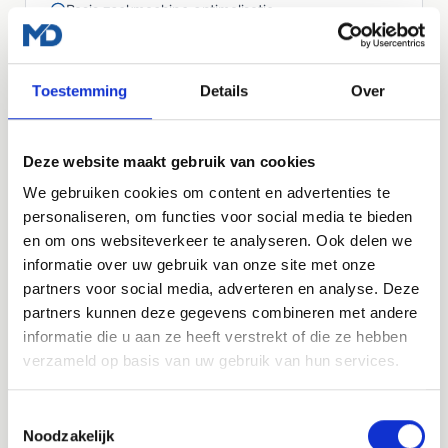
Basis zoekmachine optimalisatie
Vraag een offerte aan
Toestemming
Details
Over
LOS AF TE NEMEN
Deze website maakt gebruik van cookies
Managed WordPress Hosting
We gebruiken cookies om content en advertenties te
personaliseren, om functies voor social media te bieden
Heb je al een website, maar wil je dat die veilig,
en om ons websiteverkeer te analyseren. Ook delen we
snel en up-to-date blijft? Dan kun je ook los
informatie over uw gebruik van onze site met onze
kiezen voor onze managed WordPress hosting.
partners voor social media, adverteren en analyse. Deze
partners kunnen deze gegevens combineren met andere
€35
per maand, exclusief btw
informatie die u aan ze heeft verstrekt of die ze hebben
verzameld op basis van uw gebruik van hun services.
Meer over hosting
Toestemmingsselectie
Noodzakelijk