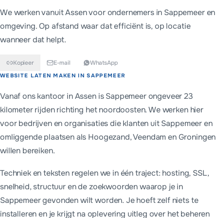
We werken vanuit Assen voor ondernemers in
Sappemeer
en
omgeving. Op afstand waar dat efficiënt is, op locatie
wanneer dat helpt.
Kopieer
E-mail
WhatsApp
Kort antwoord
WEBSITE LATEN MAKEN IN
SAPPEMEER
Ondernemers in Sappemeer kiezen meestal tussen een eenmalig
Vanaf ons kantoor in Assen is Sappemeer ongeveer 23
kilometer rijden richting het noordoosten. We werken hier
voor bedrijven en organisaties die klanten uit Sappemeer en
omliggende plaatsen als Hoogezand, Veendam en Groningen
willen bereiken.
Techniek en teksten regelen we in één traject: hosting, SSL,
snelheid, structuur en de zoekwoorden waarop je in
Sappemeer gevonden wilt worden. Je hoeft zelf niets te
installeren en je krijgt na oplevering uitleg over het beheren