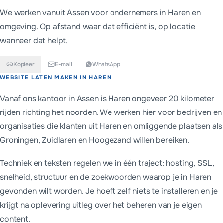
We werken vanuit Assen voor ondernemers in
Haren
en
omgeving. Op afstand waar dat efficiënt is, op locatie
wanneer dat helpt.
Kopieer
E-mail
WhatsApp
Kort antwoord
WEBSITE LATEN MAKEN IN
HAREN
Ondernemers in Haren kiezen meestal tussen een eenmalige we
Vanaf ons kantoor in Assen is Haren ongeveer 20 kilometer
rijden richting het noorden. We werken hier voor bedrijven en
organisaties die klanten uit Haren en omliggende plaatsen als
Groningen, Zuidlaren en Hoogezand willen bereiken.
Techniek en teksten regelen we in één traject: hosting, SSL,
snelheid, structuur en de zoekwoorden waarop je in Haren
gevonden wilt worden. Je hoeft zelf niets te installeren en je
krijgt na oplevering uitleg over het beheren van je eigen
content.