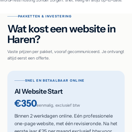
WordPress hosting zonder zorgen: snel, veilig en altijd up-to-date.
PAKKETTEN & INVESTERING
Wat kost een website in
Haren?
Vaste prijzen per pakket, vooraf gecommuniceerd. Je ontvangt
altijd eerst een offerte.
SNEL EN BETAALBAAR ONLINE
AI Website Start
€350
eenmalig, exclusief btw
Binnen 2 werkdagen online. Eén professionele
one-page website, met één revisieronde. Na het
eerste jaar
€25 per maand
exclusief btw voor