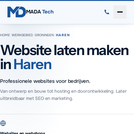
Direct naar inhoud
MADA
Tech
Menu 
HOME
/
WERKGEBIED
/
GRONINGEN
/
HAREN
Website laten maken
in
Haren
Professionele websites voor bedrijven.
Van ontwerp en bouw tot hosting en doorontwikkeling. Later
uitbreidbaar met SEO en marketing.
Websites en webshops