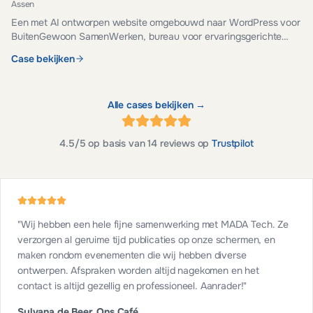
Assen
Een met AI ontworpen website omgebouwd naar WordPress voor
BuitenGewoon SamenWerken, bureau voor ervaringsgerichte
teamontwikkeling. Veilig, snel en eenvoudig te beheren.
Case bekijken
Alle cases bekijken →
4.5
/5 op basis van
14
reviews op
Trustpilot
"
Wij hebben een hele fijne samenwerking met MADA Tech. Ze
verzorgen al geruime tijd publicaties op onze schermen, en
maken rondom evenementen die wij hebben diverse
ontwerpen. Afspraken worden altijd nagekomen en het
contact is altijd gezellig en professioneel. Aanrader!
"
Sylvana de Beer, Ons Café