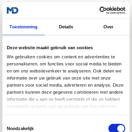
LOS AF TE NEMEN
Toestemming
Details
Over
Managed WordPress Hosting
Heb je al een website, maar wil je dat die veilig,
Deze website maakt gebruik van cookies
snel en up-to-date blijft? Dan kun je ook los
We gebruiken cookies om content en advertenties te
kiezen voor onze managed WordPress hosting.
personaliseren, om functies voor social media te bieden
€35
en om ons websiteverkeer te analyseren. Ook delen we
per maand, exclusief btw
informatie over uw gebruik van onze site met onze
partners voor social media, adverteren en analyse. Deze
Meer over hosting
partners kunnen deze gegevens combineren met andere
informatie die u aan ze heeft verstrekt of die ze hebben
verzameld op basis van uw gebruik van hun services.
INBEGREPEN
Snelle en stabiele hosting
Toestemmingsselectie
WordPress en plugin updates
Noodzakelijk