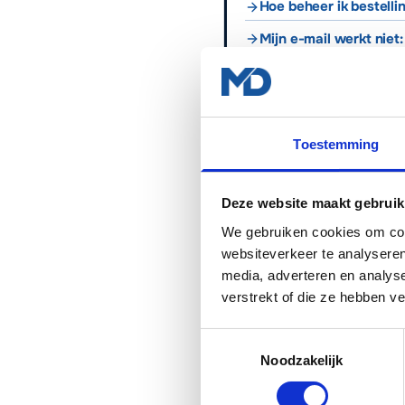
Hoe beheer ik bestel
Mijn e-mail werkt niet:
Kopieer
E-mail
Wh
Toestemming
Danny van Elteren
Lead Developer & oprichter
·
Deze website maakt gebruik
We gebruiken cookies om cont
websiteverkeer te analyseren
media, adverteren en analys
WANNEER MADA TECH INSCHA
verstrekt of die ze hebben v
Je wilt het niet zelf doen of k
Je wilt het in een keer goed 
Toestemmingsselectie
Noodzakelijk
Je wilt doorlopend beheer en
Je wilt hulp met woocommer