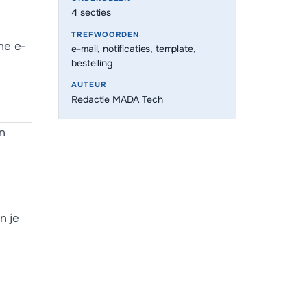
4
secties
TREFWOORDEN
he e-
e-mail, notificaties, template,
bestelling
AUTEUR
Redactie MADA Tech
en
n je