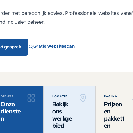
erder met persoonlijk advies. Professionele websites vana
d inclusief beheer.
Gratis websitescan
end gesprek
DIENST
LOCATIE
PAGINA
Onze
Bekijk
Prijzen
dienste
ons
en
n
werkge
pakkett
bied
en