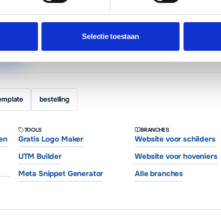
sen. Websites voor ondernemers in heel Nederland.
Websites vanaf €6
ed hosting en basis SEO.
Selectie toestaan
prek
emplate
bestelling
TOOLS
BRANCHES
en
Gratis Logo Maker
Website voor schilders
UTM Builder
Website voor hoveniers
Meta Snippet Generator
Alle branches