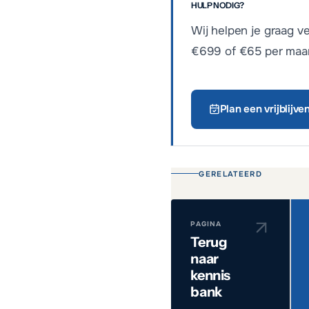
HULP NODIG?
Wij helpen je graag v
€699 of €65 per maan
Plan een vrijblijv
GERELATEERD
PAGINA
Terug
naar
kennis
bank