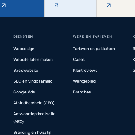
DIENSTEN
WERK EN TARIEVEN
K
Webdesign
Tarieven en pakketten
B
Website laten maken
Cases
K
Basiswebsite
Klantreviews
G
SEO en vindbaarheid
Werkgebied
Google Ads
Branches
AI vindbaarheid (GEO)
Antwoordoptimalisatie
(AEO)
Branding en huisstijl