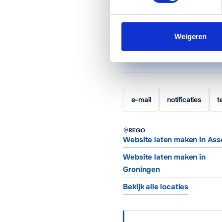
Web- en marketingpartner in As
€65 per maand inclusief manag
Weigeren
Plan een vrijblijvend ges
e-mail
notificaties
t
REGIO
Website laten maken in Ass
Website laten maken in
Groningen
Bekijk alle locaties