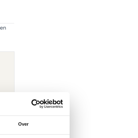
gen
Over