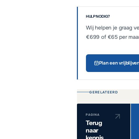
HULP NODIG?
Wij helpen je graag v
€699 of €65 per maan
Plan een vrijblijv
GERELATEERD
PAGINA
Terug
naar
kennis