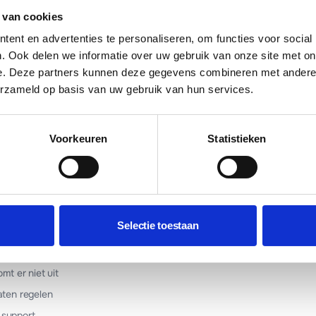
p mijn iPhone?
 van cookies
p mijn Android telefoon?
ent en advertenties te personaliseren, om functies voor social
. Ook delen we informatie over uw gebruik van onze site met on
n DMARC?
e. Deze partners kunnen deze gegevens combineren met andere i
erzameld op basis van uw gebruik van hun services.
atsApp
LinkedIn
Voorkeuren
Statistieken
24 februari 2026
Selectie toestaan
KELEN?
omt er niet uit
laten regelen
 support