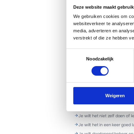
Hoe stel ik e-mail in o
Deze website maakt gebruik
Hoe stel ik e-mail in o
We gebruiken cookies om cont
websiteverkeer te analyseren
Wat zijn SPF, DKIM e
media, adverteren en analys
verstrekt of die ze hebben v
Kopieer
E-mail
Wh
Toestemmingsselectie
Noodzakelijk
Danny van Elteren
Lead Developer & oprichter
·
Weigeren
WANNEER MADA TECH INSCHA
Je wilt het niet zelf doen of k
Je wilt het in een keer goed 
Je wilt doorlopend beheer en