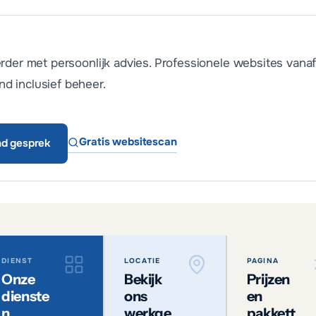
erder met persoonlijk advies. Professionele websites vana
d inclusief beheer.
Gratis websitescan
end gesprek
DIENST
LOCATIE
PAGINA
Onze
Bekijk
Prijzen
dienste
ons
en
n
werkge
pakkett