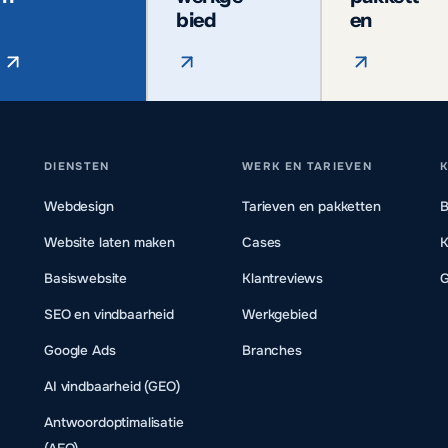
bied
en
DIENSTEN
WERK EN TARIEVEN
K
Webdesign
Tarieven en pakketten
B
Website laten maken
Cases
K
Basiswebsite
Klantreviews
G
SEO en vindbaarheid
Werkgebied
Google Ads
Branches
AI vindbaarheid (GEO)
Antwoordoptimalisatie