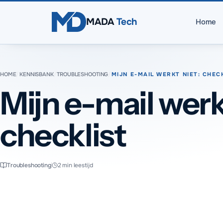
Direct naar inhoud
MADA
Tech
Home
HOME
/
KENNISBANK
/
TROUBLESHOOTING
/
MIJN E-MAIL WERKT NIET: CHEC
Mijn e-mail werk
checklist
Troubleshooting
2
min leestijd