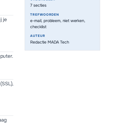
7
secties
TREFWOORDEN
j je
e-mail, probleem, niet werken,
checklist
AUTEUR
Redactie MADA Tech
puter.
(SSL),
aag