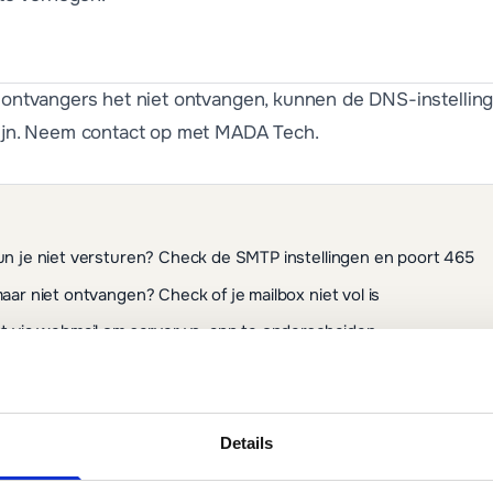
r ontvangers het niet ontvangen, kunnen de DNS-instellin
 zijn. Neem contact op met MADA Tech.
un je niet versturen? Check de SMTP instellingen en poort 465
aar niet ontvangen? Check of je mailbox niet vol is
t via webmail om server vs. app te onderscheiden
Details
?