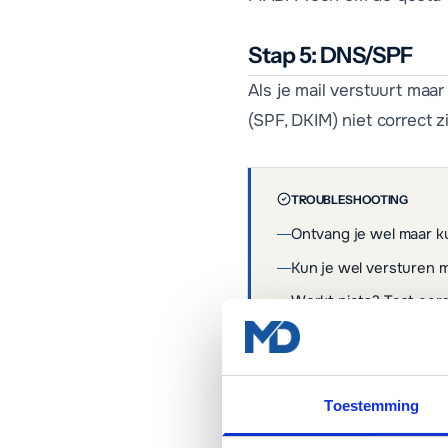
Stap 5: DNS/SPF
Als je mail verstuurt maa
(SPF, DKIM) niet correct
TROUBLESHOOTING
Ontvang je wel maar k
Kun je wel versturen m
Werkt niets? Test eers
ZIE OOK
Toestemming
Hoe kom ik in webmail