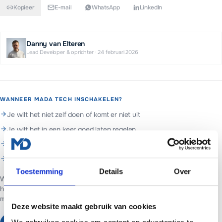
Kopieer
E-mail
WhatsApp
LinkedIn
Danny van Elteren
Lead Developer & oprichter
·
24 februari 2026
WANNEER MADA TECH INSCHAKELEN?
Je wilt het niet zelf doen of komt er niet uit
Je wilt het in een keer goed laten regelen
Je wilt doorlopend beheer en support
Je wilt hulp met domein & dns
Toestemming
Details
Over
Web- en marketingpartner in Assen. Websites voor ondernemers in
heel Nederland.
Websites vanaf €699 of €65 per maand inclusief
managed hosting en basis SEO.
Deze website maakt gebruik van cookies