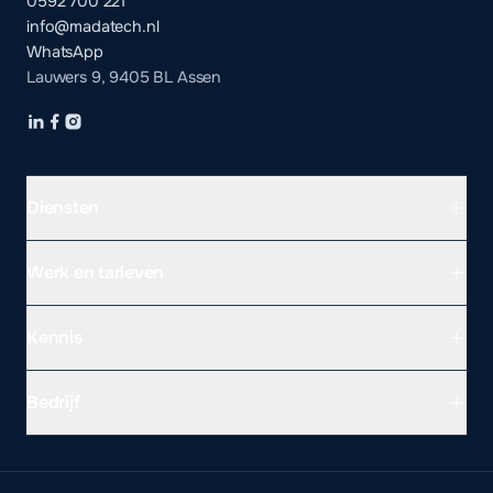
0592 700 221
info@madatech.nl
WhatsApp
Lauwers 9, 9405 BL Assen
Diensten
Werk en tarieven
Kennis
Bedrijf
WEBSITE LATEN MAKEN PER PROVINCIE
Drenthe