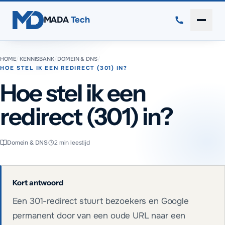
Direct naar inhoud
MADA
Tech
Menu 
HOME
/
KENNISBANK
/
DOMEIN & DNS
/
HOE STEL IK EEN REDIRECT (301) IN?
Hoe stel ik een
redirect (301) in?
Domein & DNS
2
min leestijd
Kort antwoord
Een 301-redirect stuurt bezoekers en Google
permanent door van een oude URL naar een