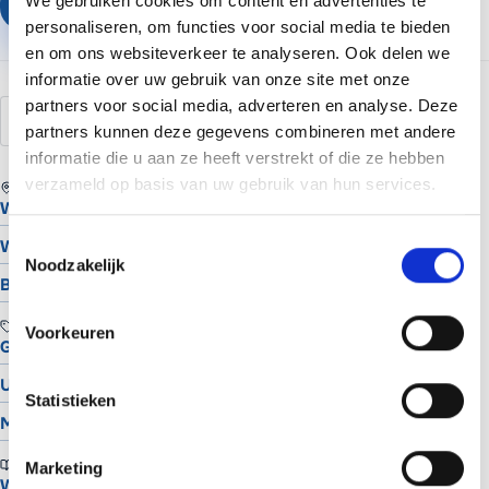
We gebruiken cookies om content en advertenties te
Plan een vrijblijvend gesprek
personaliseren, om functies voor social media te bieden
en om ons websiteverkeer te analyseren. Ook delen we
informatie over uw gebruik van onze site met onze
partners voor social media, adverteren en analyse. Deze
redirect
301
302
url
seo
htaccess
partners kunnen deze gegevens combineren met andere
informatie die u aan ze heeft verstrekt of die ze hebben
verzameld op basis van uw gebruik van hun services.
REGIO
Website laten maken in Assen
Toestemmingsselectie
Website laten maken in Groningen
Noodzakelijk
Bekijk alle locaties
TOOLS
Voorkeuren
Gratis Logo Maker
UTM Builder
Statistieken
Meta Snippet Generator
BRANCHES
Marketing
Website voor schilders