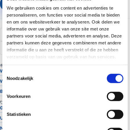
Plan een vrijblijvend gesprek
We gebruiken cookies om content en advertenties te
personaliseren, om functies voor social media te bieden
en om ons websiteverkeer te analyseren. Ook delen we
informatie over uw gebruik van onze site met onze
webteksten
copywriting
content
conversie
partners voor social media, adverteren en analyse. Deze
partners kunnen deze gegevens combineren met andere
schrijven
informatie die u aan ze heeft verstrekt of die ze hebben
verzameld op basis van uw gebruik van hun services.
REGIO
Website laten maken in Assen
Toestemmingsselectie
Noodzakelijk
Website laten maken in Groningen
Bekijk alle locaties
Voorkeuren
TOOLS
Gratis Logo Maker
Statistieken
UTM Builder
Meta Snippet Generator