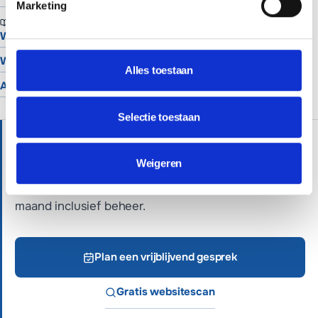
Marketing
BRANCHES
Website voor schilders
Website voor hoveniers
Alles toestaan
Alle branches
Selectie toestaan
HULP NODIG?
Wij helpen je graag verder met persoonlijk advies.
Weigeren
Professionele websites vanaf €699 of €65 per
maand inclusief beheer.
Plan een vrijblijvend gesprek
Gratis websitescan