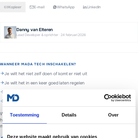
Kopieer
E-mail
WhatsApp
LinkedIn
Danny van Elteren
Lead Developer & oprichter
·
24 februari 2026
WANNEER MADA TECH INSCHAKELEN?
Je wilt het niet zelf doen of komt er niet uit
Je wilt het in een keer goed laten regelen
Je wilt doorlopend beheer en support
Je wilt hulp met content & bloggen
Web- en marketingpartner in Assen. Websites voor ondernemers in
Toestemming
Details
Over
heel Nederland.
Websites vanaf €699 of €65 per maand inclusief
managed hosting en basis SEO.
Deze website maakt gebruik van cookies