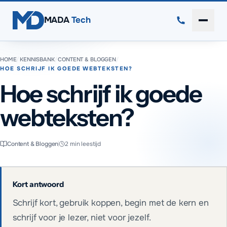
Direct naar inhoud
MADA
Tech
Menu 
HOME
/
KENNISBANK
/
CONTENT & BLOGGEN
/
HOE SCHRIJF IK GOEDE WEBTEKSTEN?
Hoe schrijf ik goede
webteksten?
Content & Bloggen
2
min leestijd
Kort antwoord
Schrijf kort, gebruik koppen, begin met de kern en
schrijf voor je lezer, niet voor jezelf.