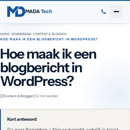
Direct naar inhoud
MADA
Tech
Menu 
HOME
/
KENNISBANK
/
CONTENT & BLOGGEN
/
HOE MAAK IK EEN BLOGBERICHT IN WORDPRESS?
Hoe maak ik een
blogbericht in
WordPress?
Content & Bloggen
2
min leestijd
Kort antwoord
Ga naar Berichten > Nieuw bericht, schrijf je tekst,