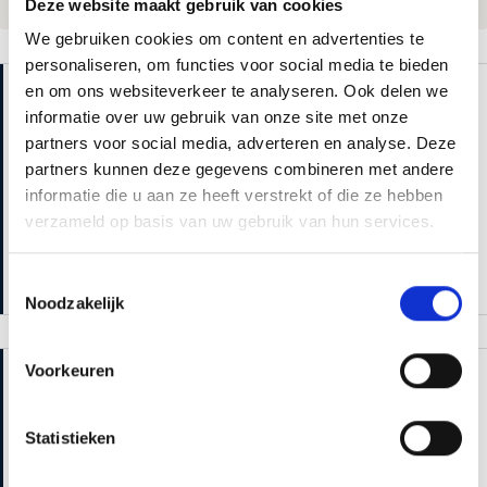
Deze website maakt gebruik van cookies
We gebruiken cookies om content en advertenties te
personaliseren, om functies voor social media te bieden
en om ons websiteverkeer te analyseren. Ook delen we
VEELGEMAAKTE FOUTEN
informatie over uw gebruik van onze site met onze
Geen uitgelichte afbeelding instellen: je blog ziet er kaal
partners voor social media, adverteren en analyse. Deze
uit op social media
partners kunnen deze gegevens combineren met andere
Te lange URL's met stopwoorden: houd je slug kort en
informatie die u aan ze heeft verstrekt of die ze hebben
beschrijvend
verzameld op basis van uw gebruik van hun services.
Geen interne links naar andere pagina's: dit is slecht voor
SEO
Toestemmingsselectie
Noodzakelijk
Voorkeuren
ZIE OOK
Hoe log ik in op WordPress?
Statistieken
Wat is lokale SEO en hoe werkt het?