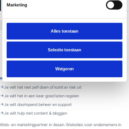
Hoe schrijf ik goede webteksten?
Marketing
Kopieer
E-mail
WhatsApp
LinkedIn
Alles toestaan
Danny van Elteren
Selectie toestaan
Lead Developer & oprichter
·
24 februari 2026
Weigeren
WANNEER MADA TECH INSCHAKELEN?
Je wilt het niet zelf doen of komt er niet uit
Je wilt het in een keer goed laten regelen
Je wilt doorlopend beheer en support
Je wilt hulp met content & bloggen
Web- en marketingpartner in Assen. Websites voor ondernemers in