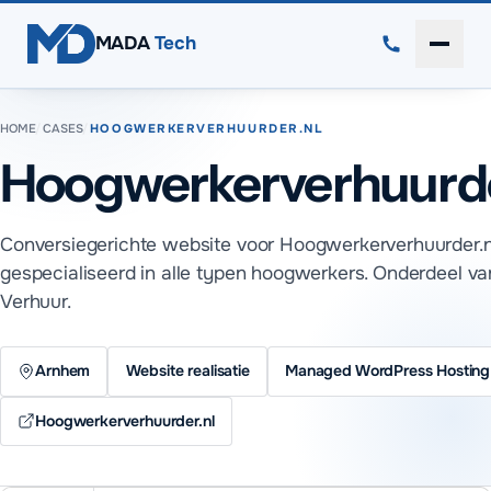
Direct naar inhoud
MADA
Tech
Menu 
HOME
/
CASES
/
HOOGWERKERVERHUURDER.NL
Hoogwerkerverhuurde
Conversiegerichte website voor Hoogwerkerverhuurder.n
gespecialiseerd in alle typen hoogwerkers. Onderdeel v
Verhuur.
Arnhem
Website realisatie
Managed WordPress Hosting
Hoogwerkerverhuurder.nl