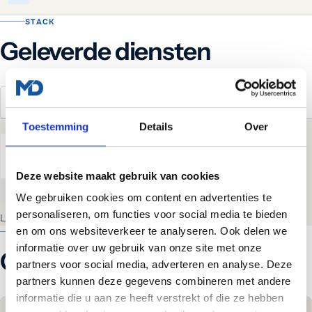
STACK
Geleverde diensten
Website realisatie
Managed WordPress Hosting
Toestemming
Details
Over
Danny van Elteren
Lead Developer & oprichter
·
11 maart 2026
Deze website maakt gebruik van cookies
Kopieer
E-mail
WhatsApp
LinkedIn
We gebruiken cookies om content en advertenties te
personaliseren, om functies voor social media te bieden
Laatst bijgewerkt:
11 maart 2026
en om ons websiteverkeer te analyseren. Ook delen we
MEER CASES
informatie over uw gebruik van onze site met onze
Gerelateerde projecten
partners voor social media, adverteren en analyse. Deze
partners kunnen deze gegevens combineren met andere
informatie die u aan ze heeft verstrekt of die ze hebben