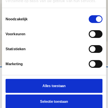
verzameld op basis van uw gebruik van hun services.
Toestemmingsselectie
Noodzakelijk
Voorkeuren
Statistieken
Marketing
MEPPEL
ABC Metaal Recycling
Alles toestaan
Moderne website voor ABC Metaal Recycling in Meppel,
specialist in inkoop van oud-ijzer en metalen. Inclusief
Selectie toestaan
branding en managed hosting.