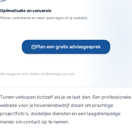
Optimalisatie en conversie
Meten, verbeteren en meer aanvragen uit je website.
Plan een gratis adviesgesprek
Vraag offerte aan
We reageren snel. Bellen of WhatsApp kan ook.
Wat kost een website voor hoveniers?
Tuinen verkopen zichzelf als je ze laat zien. Een professionele
Een website voor hoveniers begint bij MADA Tech bij €699 (ex. 
website voor je hoveniersbedrijf draait om prachtige
We werken vanuit Assen voor hoveniers door heel Nederland.
projectfoto's, duidelijke diensten en een laagdrempelige
manier om contact op te nemen.