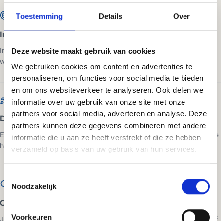
Toestemming
Details
Over
Intake en advies
In 20 minuten bespreken we je situatie, voor wie de site bedoeld is en
Deze website maakt gebruik van cookies
wat een bezoeker moet doen. Daarna weet je wat het kost.
We gebruiken cookies om content en advertenties te
personaliseren, om functies voor social media te bieden
en om ons websiteverkeer te analyseren. Ook delen we
informatie over uw gebruik van onze site met onze
partners voor social media, adverteren en analyse. Deze
Design en ontwikkeling
partners kunnen deze gegevens combineren met andere
Een eigen ontwerp op basis van jouw huisstijl en doelgroep. Je ziet de
informatie die u aan ze heeft verstrekt of die ze hebben
homepage voordat we ook maar iets bouwen.
verzameld op basis van uw gebruik van hun services.
Toestemmingsselectie
Noodzakelijk
Oplevering en lancering
Voorkeuren
Je website gaat live, volledig getest en klaar voor bezoekers. Inclusief