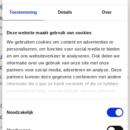
Toestemming
Details
Over
Intake en advies
In 20 minuten bespreken we je situatie, voor wie de site bedoeld is en
Deze website maakt gebruik van cookies
wat een bezoeker moet doen. Daarna weet je wat het kost.
We gebruiken cookies om content en advertenties te
personaliseren, om functies voor social media te bieden
en om ons websiteverkeer te analyseren. Ook delen we
informatie over uw gebruik van onze site met onze
Design en ontwikkeling
partners voor social media, adverteren en analyse. Deze
partners kunnen deze gegevens combineren met andere
Een eigen ontwerp op basis van jouw huisstijl en doelgroep. Je ziet de
homepage voordat we ook maar iets bouwen.
informatie die u aan ze heeft verstrekt of die ze hebben
verzameld op basis van uw gebruik van hun services.
Toestemmingsselectie
Noodzakelijk
Oplevering en lancering
Je website gaat live, volledig getest en klaar voor bezoekers. Inclusief