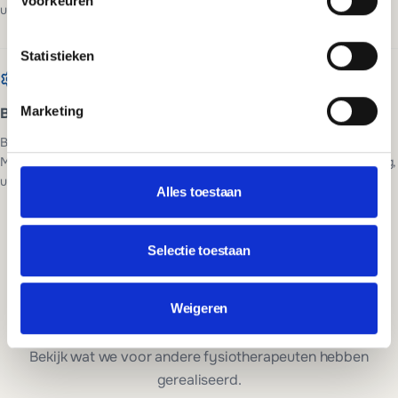
Voorkeuren
uitleg en overdracht.
Statistieken
Marketing
Beheer en uitbreiding
Bij een eenmalig pakket leveren we de site werkend op. Kies je voor
Managed WordPress hosting, dan blijven we beschikbaar voor hosting,
updates en uitbreidingen zoals SEO of extra pagina's.
Alles toestaan
Plan een gratis adviesgesprek
Selectie toestaan
Vraag offerte aan
Weigeren
Cases voor fysiotherapeuten
Bekijk wat we voor andere fysiotherapeuten hebben
gerealiseerd.