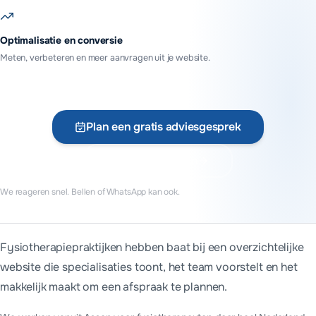
Optimalisatie en conversie
Meten, verbeteren en meer aanvragen uit je website.
Plan een gratis adviesgesprek
Vraag offerte aan
We reageren snel. Bellen of WhatsApp kan ook.
Wat kost een website voor fysiotherapeuten?
Fysiotherapiepraktijken hebben baat bij een overzichtelijke
Een website voor fysiotherapeuten begint bij MADA Tech bij €69
website die specialisaties toont, het team voorstelt en het
We werken vanuit Assen voor fysiotherapeuten door heel Ned
makkelijk maakt om een afspraak te plannen.