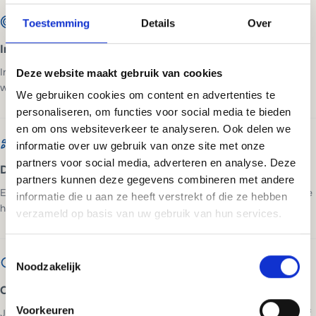
Toestemming
Details
Over
Intake en advies
In 20 minuten bespreken we je situatie, voor wie de site bedoeld is en
Deze website maakt gebruik van cookies
wat een bezoeker moet doen. Daarna weet je wat het kost.
We gebruiken cookies om content en advertenties te
personaliseren, om functies voor social media te bieden
en om ons websiteverkeer te analyseren. Ook delen we
informatie over uw gebruik van onze site met onze
partners voor social media, adverteren en analyse. Deze
Design en ontwikkeling
partners kunnen deze gegevens combineren met andere
Een eigen ontwerp op basis van jouw huisstijl en doelgroep. Je ziet de
informatie die u aan ze heeft verstrekt of die ze hebben
homepage voordat we ook maar iets bouwen.
verzameld op basis van uw gebruik van hun services.
Toestemmingsselectie
Noodzakelijk
Oplevering en lancering
Voorkeuren
Je website gaat live, volledig getest en klaar voor bezoekers. Inclusief