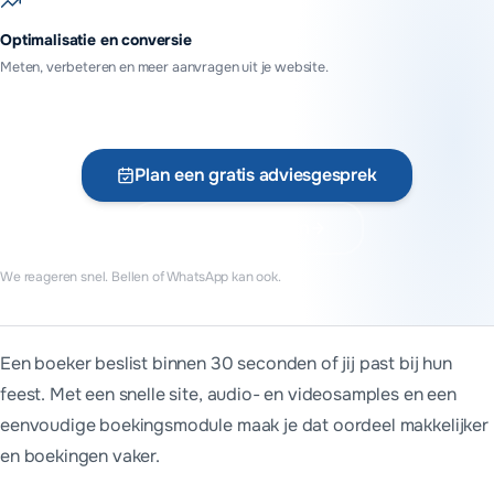
Optimalisatie en conversie
Meten, verbeteren en meer aanvragen uit je website.
Plan een gratis adviesgesprek
Vraag offerte aan
We reageren snel. Bellen of WhatsApp kan ook.
Wat kost een website voor dj's?
Een boeker beslist binnen 30 seconden of jij past bij hun
Een website voor dj's begint bij MADA Tech bij €699 (ex. btw) 
feest. Met een snelle site, audio- en videosamples en een
We werken vanuit Assen voor dj's door heel Nederland. Onder
eenvoudige boekingsmodule maak je dat oordeel makkelijker
en boekingen vaker.