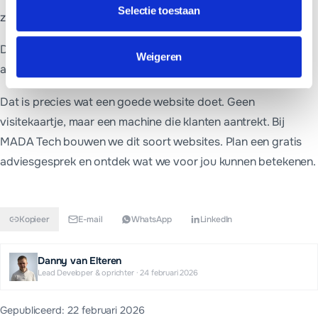
Selectie toestaan
zoektermen
De eigenaar vertelde me: "Ik hoef niet meer achter klanten
Weigeren
aan. Ze komen nu naar mij toe."
Dat is precies wat een goede website doet. Geen
visitekaartje, maar een machine die klanten aantrekt. Bij
MADA Tech bouwen we dit soort websites. Plan een gratis
adviesgesprek en ontdek wat we voor jou kunnen betekenen.
Kopieer
E-mail
WhatsApp
LinkedIn
Danny van Elteren
Lead Developer & oprichter
·
24 februari 2026
Gepubliceerd:
22 februari 2026