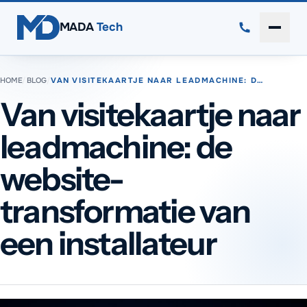
Direct naar inhoud
MADA
Tech
Menu 
HOME
/
BLOG
/
VAN VISITEKAARTJE NAAR LEADMACHINE: D…
Van visitekaartje naar
leadmachine: de
website-
transformatie van
een installateur