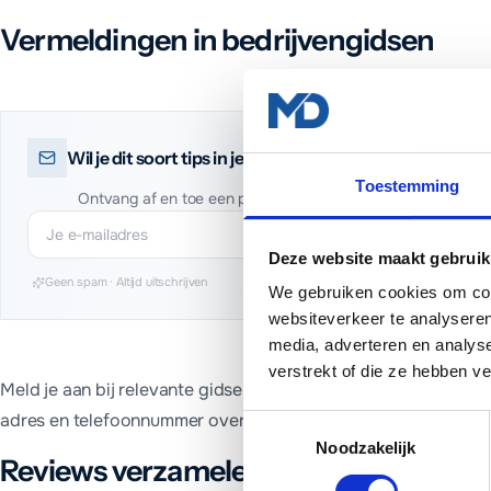
Vermeldingen in bedrijvengidsen
Wil je dit soort tips in je inbox?
Toestemming
Ontvang af en toe een praktisch artikel over websites, SEO 
Deze website maakt gebruik
Geen spam · Altijd uitschrijven
We gebruiken cookies om cont
websiteverkeer te analyseren
media, adverteren en analys
verstrekt of die ze hebben v
Meld je aan bij relevante gidsen zoals Telefoonboek, Yelp en 
adres en telefoonnummer overal hetzelfde zijn.
Toestemmingsselectie
Noodzakelijk
Reviews verzamelen