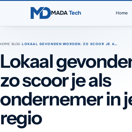
Direct naar inhoud
MADA
Tech
Home
HOME
/
BLOG
/
LOKAAL GEVONDEN WORDEN: ZO SCOOR JE A…
Lokaal gevonde
zo scoor je als
ondernemer in j
regio