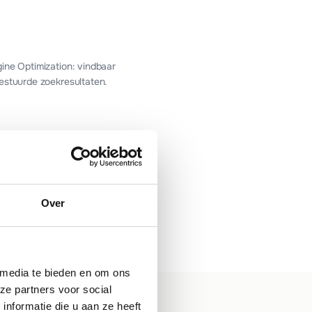
ine Optimization: vindbaar
estuurde zoekresultaten.
sting
Over
ing zonder zorgen: snel,
 up-to-date.
 media te bieden en om ons
ze partners voor social
nformatie die u aan ze heeft