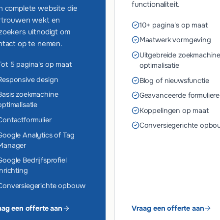
functionaliteit.
n complete website die
rtrouwen wekt en
10+ pagina's op maat
zoekers uitnodigt om
Maatwerk vormgeving
ntact op te nemen.
Uitgebreide zoekmachin
Tot 5 pagina's op maat
optimalisatie
Responsive design
Blog of nieuwsfunctie
Basis zoekmachine
Geavanceerde formulier
optimalisatie
Koppelingen op maat
Contactformulier
Conversiegerichte opbo
Google Analytics of Tag
Manager
Google Bedrijfsprofiel
inrichting
Conversiegerichte opbouw
aag een offerte aan
Vraag een offerte aan