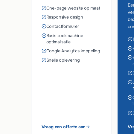
Ee
One-page website op maat
ve
Responsive design
be
Contactformulier
co
Basis zoekmachine
optimalisatie
Google Analytics koppeling
Snelle oplevering
Vraag een offerte aan
Vr