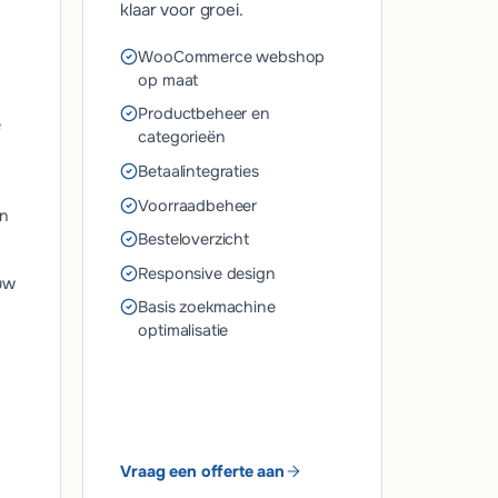
klaar voor groei.
WooCommerce webshop
op maat
Productbeheer en
e
categorieën
Betaalintegraties
Voorraadbeheer
en
Besteloverzicht
Responsive design
uw
Basis zoekmachine
optimalisatie
Vraag een offerte aan