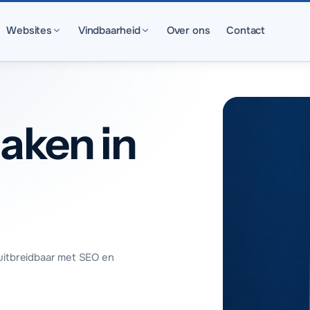
Websites
Vindbaarheid
Over ons
Contact
aken in
uitbreidbaar met SEO en