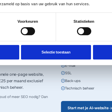
bsite in Leiden?
erzameld op basis van uw gebruik van hun services.
Je ontvangt altijd eerst een offerte.
Voorkeuren
Statistieken
EERSTE JAAR INBEGREPEN
.nl domeinnaam
Selectie toestaan
Hosting
E-mail
SSL
onele one-page website,
€25 per maand
exclusief
Back-ups
nisch beheer.
Technisch beheer
houd of meer SEO nodig? Dan
Start met je AI-website