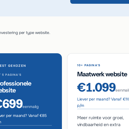
nvestering per type website.
10+ PAGINA'S
EST GEKOZEN
Maatwerk website
 5 PAGINA'S
ofessionele
€1.099
ebsite
eenmal
€699
Liever per maand? Vanaf €11
p/m
eenmalig
ver per maand? Vanaf €85
Meer ruimte voor groei,
m
vindbaarheid en extra