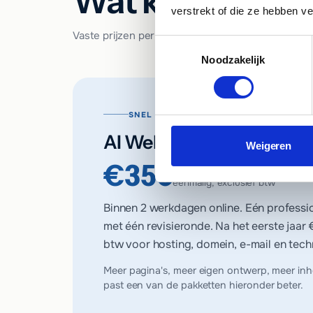
Wat kost een we
verstrekt of die ze hebben v
Vaste prijzen per pakket, vooraf gecommuniceerd. 
Toestemmingsselectie
Noodzakelijk
SNEL EN BETAALBAAR ONLINE
AI Website Start
Weigeren
€350
eenmalig, exclusief btw
Binnen 2 werkdagen online. Eén professi
met één revisieronde. Na het eerste jaar
btw voor hosting, domein, e-mail en tech
Meer pagina's, meer eigen ontwerp, meer in
past een van de pakketten hieronder beter.