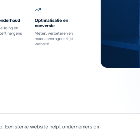
onderhoud
Optimalisatie en
conversie
eiliging en
hoeft nergens
Meten, verbeteren en
meer aanvragen uit je
website.
aag offerte aan
mkb. Een sterke website helpt ondernemers om