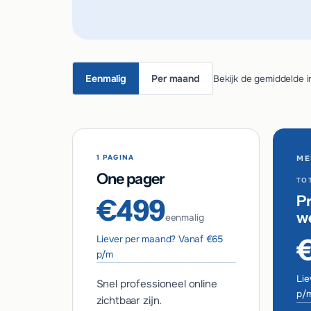
Eenmalig
Per maand
Bekijk de gemiddelde i
1 PAGINA
ME
One pager
TOT
Pr
€499
w
eenmalig
Liever per maand? Vanaf €65
p/m
Lie
Snel professioneel online
p/
zichtbaar zijn.