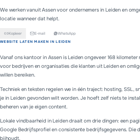
We werken vanuit Assen voor ondernemers in
Leiden
en omgev
locatie wanneer dat helpt.
Kopieer
E-mail
WhatsApp
Kort antwoord
WEBSITE LATEN MAKEN IN
LEIDEN
Ondernemers in Leiden kiezen meestal tussen een eenmalige we
Vanaf ons kantoor in Assen is Leiden ongeveer 168 kilometer 
voor bedrijven en organisaties die klanten uit Leiden en oml
willen bereiken.
Techniek en teksten regelen we in één traject: hosting, SSL,
je in Leiden gevonden wilt worden. Je hoeft zelf niets te instal
beheren van je eigen content.
Lokale vindbaarheid in Leiden draait om drie dingen: een pagi
Google Bedrijfsprofiel en consistente bedrijfsgegevens. Die dr
bijhoudt.