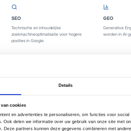
SEO
GEO
Technische en inhoudelijke
Generative Eng
zoekmachineoptimalisatie voor hogere
worden in AI-g
posities in Google.
Branding
Managed Ho
Details
Een sterke visuele identiteit die past bij
WordPress host
jouw bedrijf en doelgroep.
veilig en altijd
 van cookies
ent en advertenties te personaliseren, om functies voor social
. Ook delen we informatie over uw gebruik van onze site met on
e. Deze partners kunnen deze gegevens combineren met andere i