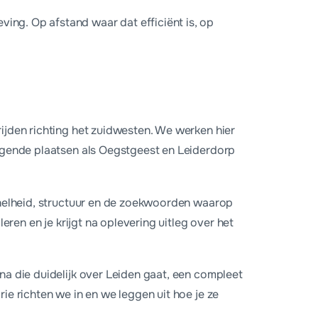
ing. Op afstand waar dat efficiënt is, op
bsite vanaf €699 en een maandpakket vanaf €65 waarin hosting
rijden richting het zuidwesten. We werken hier
iggende plaatsen als Oegstgeest en Leiderdorp
 snelheid, structuur en de zoekwoorden waarop
leren en je krijgt na oplevering uitleg over het
na die duidelijk over Leiden gaat, een compleet
ie richten we in en we leggen uit hoe je ze