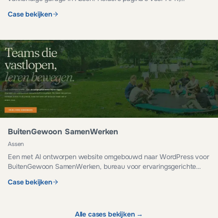
onderhoud, reparatie en occasions.
Case bekijken
BuitenGewoon SamenWerken
Assen
Een met AI ontworpen website omgebouwd naar WordPress voor
BuitenGewoon SamenWerken, bureau voor ervaringsgerichte
teamontwikkeling. Veilig, snel en eenvoudig te beheren.
Case bekijken
Alle cases bekijken →