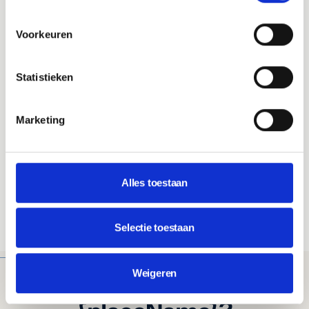
INBEGREPEN
Voorkeuren
Snelle en stabiele hosting
WordPress en plugin updates
Statistieken
Beveiliging en monitoring
Technisch onderhoud
Marketing
E-mail support
.nl domeinnaam
@jouwdomein.nl mailadressen
Alles toestaan
Alle prijzen zijn vanaf, afhankelijk van wensen. Je krijgt altijd vooraf
duidelijkheid.
Selectie toestaan
Bekijk alle prijzen en opties
WAAROM MADA TECH
Weigeren
Waarom MADA Tech voor