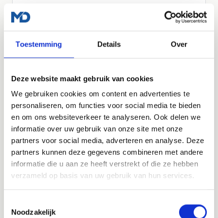
Basis zoekmachine optimalisatie
Vraag een offerte aan
Toestemming
Details
Over
Deze website maakt gebruik van cookies
LOS AF TE NEMEN
We gebruiken cookies om content en advertenties te
Managed WordPress Hosting
personaliseren, om functies voor social media te bieden
en om ons websiteverkeer te analyseren. Ook delen we
Heb je al een website, maar wil je dat die veilig,
informatie over uw gebruik van onze site met onze
snel en up-to-date blijft? Dan kun je ook los
partners voor social media, adverteren en analyse. Deze
kiezen voor onze managed WordPress hosting.
partners kunnen deze gegevens combineren met andere
€35
informatie die u aan ze heeft verstrekt of die ze hebben
per maand, exclusief btw
verzameld op basis van uw gebruik van hun services.
Meer over hosting
Toestemmingsselectie
Noodzakelijk