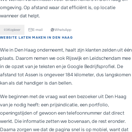
omgeving. Op afstand waar dat efficiënt is, op locatie
wanneer dat helpt.
Kopieer
E-mail
WhatsApp
Kort antwoord
WEBSITE LATEN MAKEN IN
DEN HAAG
Voor Den Haag bouwen we websites vanaf €699 eenmalig, of van
Wie in Den Haag onderneemt, haalt zijn klanten zelden uit één
plaats. Daarom nemen we ook Rijswijk en Leidschendam mee
in de opzet van je teksten en je Google Bedrijfsprofiel. De
afstand tot Assen is ongeveer 184 kilometer, dus langskomen
kan als dat handiger is dan bellen.
We beginnen met de vraag wat een bezoeker uit Den Haag
van je nodig heeft: een prijsindicatie, een portfolio,
openingstijden of gewoon een telefoonnummer dat direct
werkt. Die informatie zetten we bovenaan, de rest eronder.
Daarna zorgen we dat de pagina snel is op mobiel, want dat