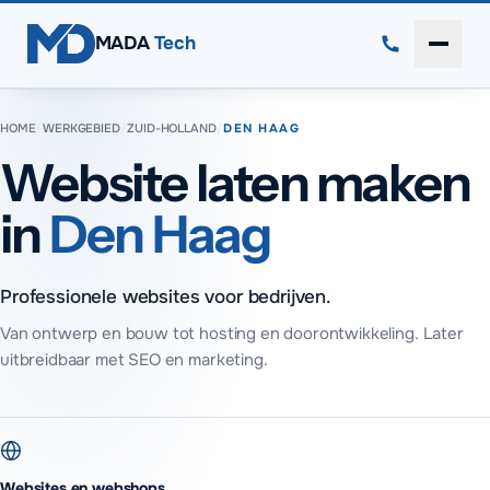
Direct naar inhoud
MADA
Tech
Menu 
HOME
/
WERKGEBIED
/
ZUID-HOLLAND
/
DEN HAAG
Website laten maken
in
Den Haag
Professionele websites voor bedrijven.
Van ontwerp en bouw tot hosting en doorontwikkeling. Later
uitbreidbaar met SEO en marketing.
Websites en webshops