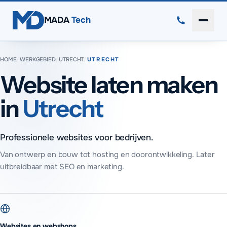
Direct naar inhoud
MADA
Tech
Menu 
HOME
/
WERKGEBIED
/
UTRECHT
/
UTRECHT
Website laten maken
in
Utrecht
Professionele websites voor bedrijven.
Van ontwerp en bouw tot hosting en doorontwikkeling. Later
uitbreidbaar met SEO en marketing.
Websites en webshops