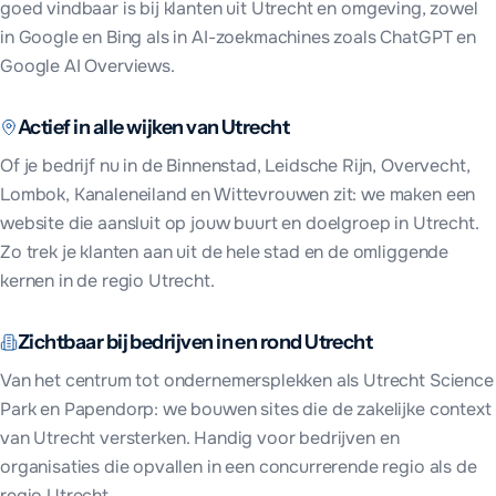
goed vindbaar is bij klanten uit
Utrecht
en omgeving, zowel
in Google en Bing als in AI-zoekmachines zoals ChatGPT en
Google AI Overviews.
Actief in alle wijken van
Utrecht
Of je bedrijf nu in
de Binnenstad, Leidsche Rijn, Overvecht,
Lombok, Kanaleneiland en Wittevrouwen
zit: we maken een
website die aansluit op jouw buurt en doelgroep in
Utrecht
.
Zo trek je klanten aan uit de hele stad en de omliggende
kernen in
de regio Utrecht
.
Zichtbaar bij bedrijven in en rond
Utrecht
Van het centrum tot ondernemersplekken als
Utrecht Science
Park en Papendorp
: we bouwen sites die de zakelijke context
van
Utrecht
versterken. Handig voor bedrijven en
organisaties die opvallen in een concurrerende regio als
de
regio Utrecht
.