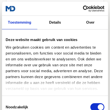
Vraag een offerte aan
Toestemming
Details
Over
LOS AF TE NEMEN
Managed WordPress Hosting
Deze website maakt gebruik van cookies
Heb je al een website, maar wil je dat die veilig,
We gebruiken cookies om content en advertenties te
snel en up-to-date blijft? Dan kun je ook los
personaliseren, om functies voor social media te bieden
kiezen voor onze managed WordPress hosting.
en om ons websiteverkeer te analyseren. Ook delen we
informatie over uw gebruik van onze site met onze
€35
partners voor social media, adverteren en analyse. Deze
per maand, exclusief btw
partners kunnen deze gegevens combineren met andere
informatie die u aan ze heeft verstrekt of die ze hebben
Meer over hosting
verzameld op basis van uw gebruik van hun services.
INBEGREPEN
Toestemmingsselectie
Noodzakelijk
Snelle en stabiele hosting