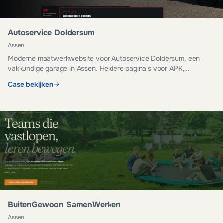
Autoservice Doldersum
Assen
Moderne maatwerkwebsite voor Autoservice Doldersum, een
vakkundige garage in Assen. Heldere pagina's voor APK,
onderhoud, reparatie en occasions.
Case bekijken
BuitenGewoon SamenWerken
Assen