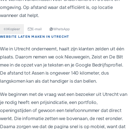
omgeving. Op afstand waar dat efficiënt is, op locatie
wanneer dat helpt.
Kopieer
E-mail
WhatsApp
Kort antwoord
WEBSITE LATEN MAKEN IN
UTRECHT
Voor Utrecht bouwen we websites vanaf €699 eenmalig, of vana
Wie in Utrecht onderneemt, haalt zijn klanten zelden uit één
plaats. Daarom nemen we ook Nieuwegein, Zeist en De Bilt
mee in de opzet van je teksten en je Google Bedrijfsprofiel.
De afstand tot Assen is ongeveer 140 kilometer, dus
langskomen kan als dat handiger is dan bellen.
We beginnen met de vraag wat een bezoeker uit Utrecht van
je nodig heeft: een prijsindicatie, een portfolio,
openingstijden of gewoon een telefoonnummer dat direct
werkt. Die informatie zetten we bovenaan, de rest eronder.
Daarna zorgen we dat de pagina snel is op mobiel, want dat