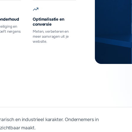
onderhoud
Optimalisatie en
conversie
eiliging en
hoeft nergens
Meten, verbeteren en
meer aanvragen uit je
website.
aag offerte aan
arisch en industrieel karakter. Ondernemers in
 zichtbaar maakt.