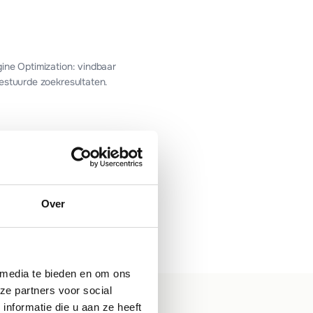
ine Optimization: vindbaar
estuurde zoekresultaten.
sting
Over
ing zonder zorgen: snel,
 up-to-date.
 media te bieden en om ons
ze partners voor social
nformatie die u aan ze heeft