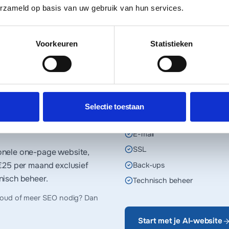
bsite in Raalte?
erzameld op basis van uw gebruik van hun services.
Je ontvangt altijd eerst een offerte.
Voorkeuren
Statistieken
EERSTE JAAR INBEGREPEN
.nl domeinnaam
Selectie toestaan
Hosting
E-mail
SSL
onele one-page website,
€25 per maand
exclusief
Back-ups
nisch beheer.
Technisch beheer
houd of meer SEO nodig? Dan
Start met je AI-website