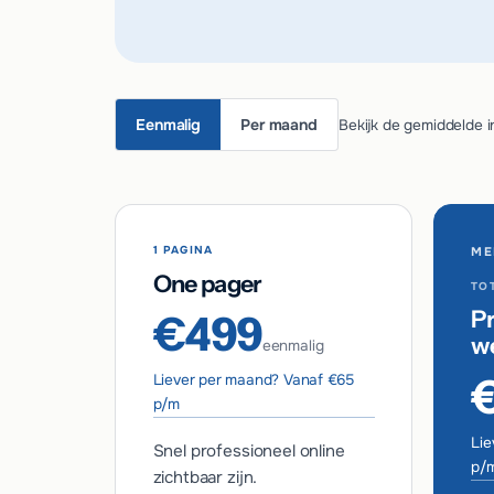
Eenmalig
Per maand
Bekijk de gemiddelde i
1 PAGINA
ME
One pager
TOT
Pr
€499
w
eenmalig
Liever per maand? Vanaf €65
p/m
Lie
Snel professioneel online
p/
zichtbaar zijn.