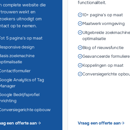
functionaliteit.
n complete website die
rtrouwen wekt en
10+ pagina's op maat
zoekers uitnodigt om
Maatwerk vormgeving
ntact op te nemen.
Uitgebreide zoekmachin
Tot 5 pagina's op maat
optimalisatie
Responsive design
Blog of nieuwsfunctie
Basis zoekmachine
Geavanceerde formulier
optimalisatie
Koppelingen op maat
Contactformulier
Conversiegerichte opbo
Google Analytics of Tag
Manager
Google Bedrijfsprofiel
inrichting
Conversiegerichte opbouw
aag een offerte aan
Vraag een offerte aan