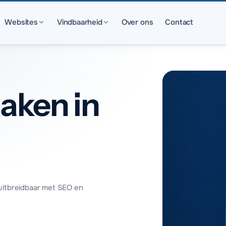
Websites
Vindbaarheid
Over ons
Contact
aken in
uitbreidbaar met SEO en