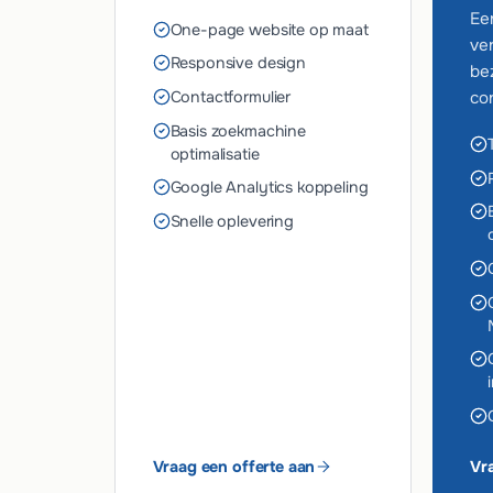
Ee
One-page website op maat
ve
Responsive design
be
Contactformulier
co
Basis zoekmachine
optimalisatie
Google Analytics koppeling
Snelle oplevering
Vraag een offerte aan
Vr