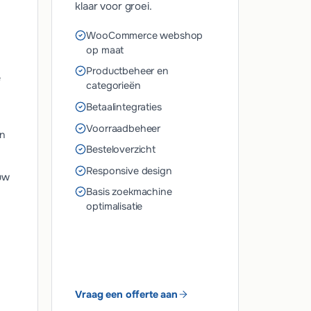
klaar voor groei.
WooCommerce webshop
op maat
Productbeheer en
e
categorieën
Betaalintegraties
Voorraadbeheer
en
Besteloverzicht
Responsive design
uw
Basis zoekmachine
optimalisatie
Vraag een offerte aan