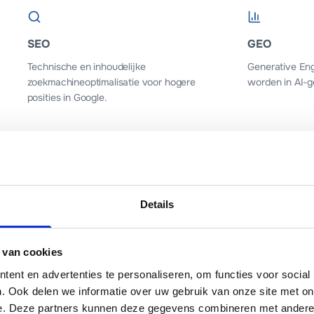
SEO
GEO
Technische en inhoudelijke
Generative Eng
zoekmachineoptimalisatie voor hogere
worden in AI-g
posities in Google.
Branding
Managed Ho
Details
Een sterke visuele identiteit die past bij
WordPress host
jouw bedrijf en doelgroep.
veilig en altijd
 van cookies
ent en advertenties te personaliseren, om functies voor social
. Ook delen we informatie over uw gebruik van onze site met on
e. Deze partners kunnen deze gegevens combineren met andere i