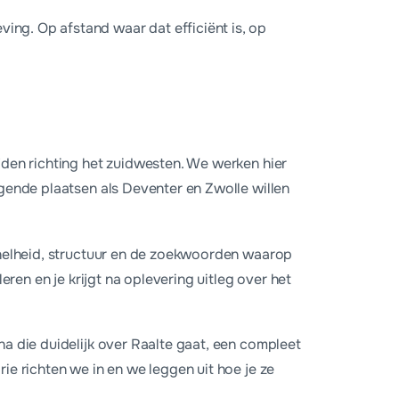
ing. Op afstand waar dat efficiënt is, op
bsite vanaf €699 en een maandpakket vanaf €65 waarin hosting,
jden richting het zuidwesten. We werken hier
ggende plaatsen als Deventer en Zwolle willen
 snelheid, structuur en de zoekwoorden waarop
leren en je krijgt na oplevering uitleg over het
na die duidelijk over Raalte gaat, een compleet
ie richten we in en we leggen uit hoe je ze