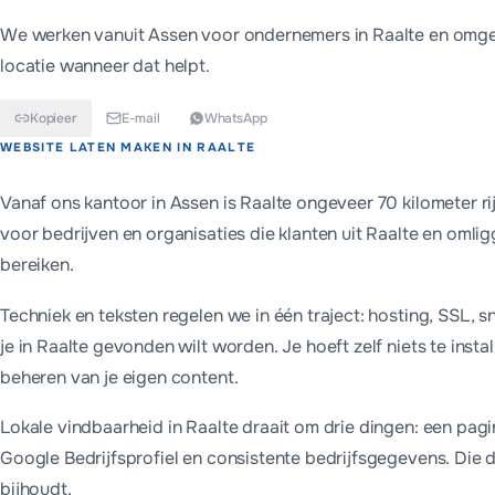
We werken vanuit Assen voor ondernemers in
Raalte
en omgev
locatie wanneer dat helpt.
Kopieer
E-mail
WhatsApp
Kort antwoord
WEBSITE LATEN MAKEN IN
RAALTE
Ondernemers in Raalte kiezen meestal tussen een eenmalige we
Vanaf ons kantoor in Assen is Raalte ongeveer 70 kilometer ri
voor bedrijven en organisaties die klanten uit Raalte en omli
bereiken.
Techniek en teksten regelen we in één traject: hosting, SSL,
je in Raalte gevonden wilt worden. Je hoeft zelf niets te instal
beheren van je eigen content.
Lokale vindbaarheid in Raalte draait om drie dingen: een pagi
Google Bedrijfsprofiel en consistente bedrijfsgegevens. Die dr
bijhoudt.