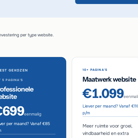
nvestering per type website.
10+ PAGINA'S
EST GEKOZEN
Maatwerk website
 5 PAGINA'S
ofessionele
€1.099
ebsite
eenmal
€699
Liever per maand? Vanaf €11
p/m
eenmalig
ver per maand? Vanaf €85
Meer ruimte voor groei,
m
vindbaarheid en extra