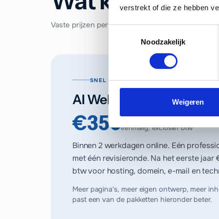
Wat kost een we
verstrekt of die ze hebben v
Vaste prijzen per pakket, vooraf gecommuniceerd. 
Toestemmingsselectie
Noodzakelijk
SNEL EN BETAALBAAR ONLINE
AI Website Start
Weigeren
€350
eenmalig, exclusief btw
Binnen 2 werkdagen online. Eén professi
met één revisieronde. Na het eerste jaar
btw voor hosting, domein, e-mail en tech
Meer pagina's, meer eigen ontwerp, meer in
past een van de pakketten hieronder beter.