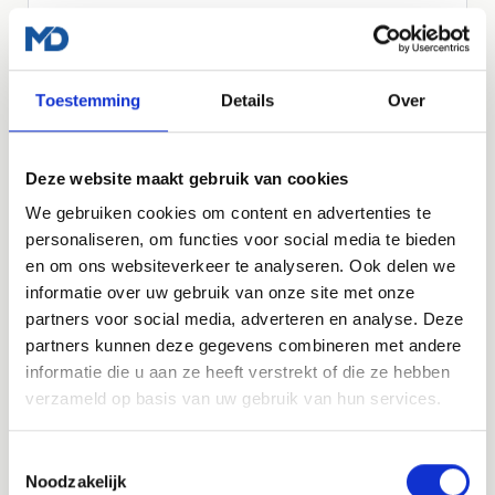
Vraag een offerte aan
Toestemming
Details
Over
LOS AF TE NEMEN
Managed WordPress Hosting
Deze website maakt gebruik van cookies
We gebruiken cookies om content en advertenties te
Heb je al een website, maar wil je dat die veilig,
personaliseren, om functies voor social media te bieden
snel en up-to-date blijft? Dan kun je ook los
en om ons websiteverkeer te analyseren. Ook delen we
kiezen voor onze managed WordPress hosting.
informatie over uw gebruik van onze site met onze
€35
partners voor social media, adverteren en analyse. Deze
per maand, exclusief btw
partners kunnen deze gegevens combineren met andere
informatie die u aan ze heeft verstrekt of die ze hebben
Meer over hosting
verzameld op basis van uw gebruik van hun services.
Toestemmingsselectie
INBEGREPEN
Noodzakelijk