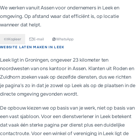
We werken vanuit Assen voor ondernemers in
Leek
en
omgeving. Op afstand waar dat efficiënt is, op locatie
wanneer dat helpt.
Kopieer
E-mail
WhatsApp
Kort antwoord
WEBSITE LATEN MAKEN IN
LEEK
Een website laten maken in Leek kost bij MADA Tech vanaf €69
Leek ligt in Groningen, ongeveer 23 kilometer ten
noordwesten van ons kantoor in Assen. Klanten uit Roden en
Zuidhorn zoeken vaak op dezelfde diensten, dus we richten
je pagina's zo in dat je zowel op Leek als op de plaatsen in de
directe omgeving gevonden wordt.
De opbouw kiezen we op basis van je werk, niet op basis van
een vast sjabloon. Voor een dienstverlener in Leek betekent
dat vaak één sterke pagina per dienst plus een duidelijke
contactroute. Voor een winkel of vereniging in Leek ligt de