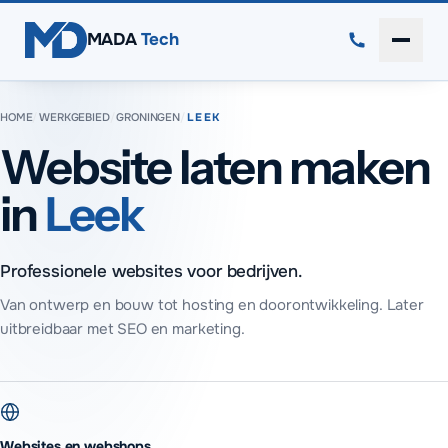
Direct naar inhoud
MADA
Tech
Menu 
HOME
/
WERKGEBIED
/
GRONINGEN
/
LEEK
Website laten maken
in
Leek
Professionele websites voor bedrijven.
Van ontwerp en bouw tot hosting en doorontwikkeling. Later
uitbreidbaar met SEO en marketing.
Websites en webshops