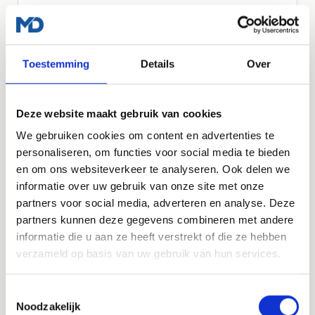
Vraag een offerte aan
Toestemming
Details
Over
LOS AF TE NEMEN
Managed WordPress Hosting
Deze website maakt gebruik van cookies
We gebruiken cookies om content en advertenties te
Heb je al een website, maar wil je dat die veilig,
personaliseren, om functies voor social media te bieden
snel en up-to-date blijft? Dan kun je ook los
en om ons websiteverkeer te analyseren. Ook delen we
kiezen voor onze managed WordPress hosting.
informatie over uw gebruik van onze site met onze
€35
partners voor social media, adverteren en analyse. Deze
per maand, exclusief btw
partners kunnen deze gegevens combineren met andere
informatie die u aan ze heeft verstrekt of die ze hebben
verzameld op basis van uw gebruik van hun services.
Meer over hosting
Toestemmingsselectie
INBEGREPEN
Noodzakelijk