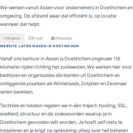
We werken vanuit Assen voor ondernemers in
Doetinchem
en
omgeving. Op afstand waar dat efficiënt is, op locatie
wanneer dat helpt.
Kopieer
E-mail
WhatsApp
Kort antwoord
WEBSITE LATEN MAKEN IN
DOETINCHEM
Ondernemers in Doetinchem kiezen meestal tussen een eenmali
Vanaf ons kantoor in Assen is Doetinchem ongeveer 116
kilometer rijden richting het zuidwesten. We werken hier voor
bedrijven en organisaties die klanten uit Doetinchem en
omliggende plaatsen als Winterswijk, Zutphen en Zevenaar
willen bereiken.
Techniek en teksten regelen we in één traject: hosting, SSL,
snelheid, structuur en de zoekwoorden waarop je in
Doetinchem gevonden wilt worden. Je hoeft zelf niets te
installeren en je krijgt na oplevering uitleg over het beheren