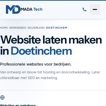
Direct naar inhoud
MADA
Tech
Menu 
HOME
/
WERKGEBIED
/
GELDERLAND
/
DOETINCHEM
Website laten maken
in
Doetinchem
Professionele websites voor bedrijven.
Van ontwerp en bouw tot hosting en doorontwikkeling. Later
uitbreidbaar met SEO en marketing.
Websites en webshops