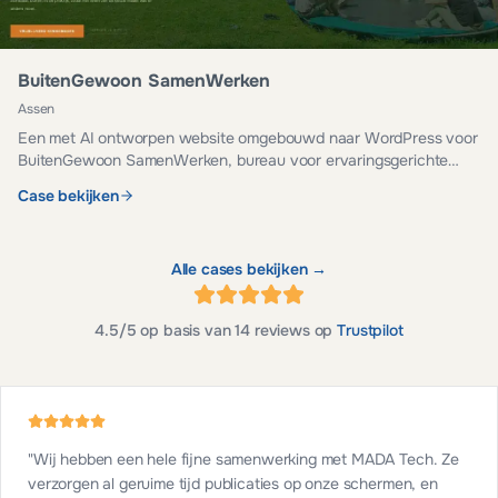
BuitenGewoon SamenWerken
Assen
Een met AI ontworpen website omgebouwd naar WordPress voor
BuitenGewoon SamenWerken, bureau voor ervaringsgerichte
teamontwikkeling. Veilig, snel en eenvoudig te beheren.
Case bekijken
Alle cases bekijken →
4.5
/5 op basis van
14
reviews op
Trustpilot
"
Wij hebben een hele fijne samenwerking met MADA Tech. Ze
verzorgen al geruime tijd publicaties op onze schermen, en