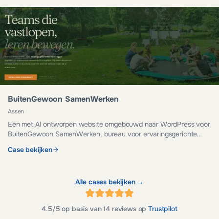
BuitenGewoon SamenWerken
Assen
Een met AI ontworpen website omgebouwd naar WordPress voor
BuitenGewoon SamenWerken, bureau voor ervaringsgerichte
teamontwikkeling. Veilig, snel en eenvoudig te beheren.
Case bekijken
Alle cases bekijken →
4.5
/5 op basis van
14
reviews op
Trustpilot