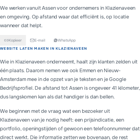
We werken vanuit Assen voor ondernemers in
Klazienaveen
en omgeving. Op afstand waar dat efficiënt is, op locatie
wanneer dat helpt.
Kopieer
E-mail
WhatsApp
Kort antwoord
WEBSITE LATEN MAKEN IN
KLAZIENAVEEN
Voor Klazienaveen bouwen we websites vanaf €699 eenmalig, of
Wie in Klazienaveen onderneemt, haalt zijn klanten zelden uit
één plaats. Daarom nemen we ook Emmen en Nieuw-
Amsterdam mee in de opzet van je teksten en je Google
Bedrijfsprofiel. De afstand tot Assen is ongeveer 41 kilometer,
dus langskomen kan als dat handiger is dan bellen.
We beginnen met de vraag wat een bezoeker uit
Klazienaveen van je nodig heeft: een prijsindicatie, een
portfolio, openingstijden of gewoon een telefoonnummer dat
direct werkt. Die informatie zetten we bovenaan, de rest