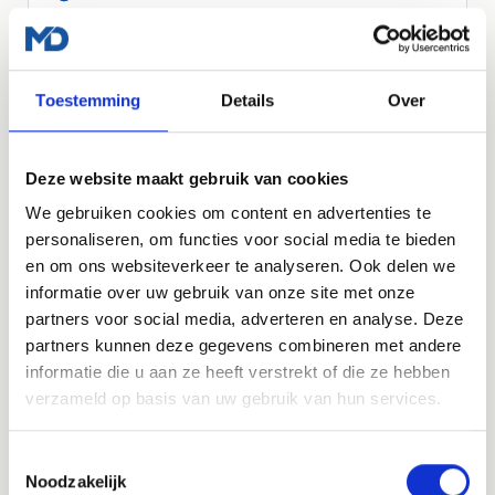
Besteloverzicht
Responsive design
Basis zoekmachine optimalisatie
Toestemming
Details
Over
Vraag een offerte aan
Deze website maakt gebruik van cookies
We gebruiken cookies om content en advertenties te
personaliseren, om functies voor social media te bieden
LOS AF TE NEMEN
en om ons websiteverkeer te analyseren. Ook delen we
informatie over uw gebruik van onze site met onze
Managed WordPress Hosting
partners voor social media, adverteren en analyse. Deze
Heb je al een website, maar wil je dat die veilig,
partners kunnen deze gegevens combineren met andere
snel en up-to-date blijft? Dan kun je ook los
informatie die u aan ze heeft verstrekt of die ze hebben
kiezen voor onze managed WordPress hosting.
verzameld op basis van uw gebruik van hun services.
€35
per maand, exclusief btw
Toestemmingsselectie
Noodzakelijk