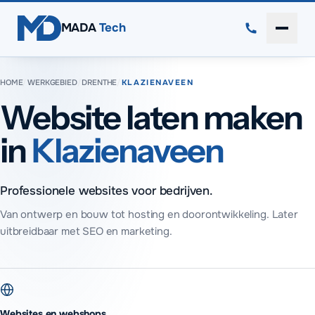
Direct naar inhoud
MADA
Tech
Menu 
HOME
/
WERKGEBIED
/
DRENTHE
/
KLAZIENAVEEN
Website laten maken
in
Klazienaveen
Professionele websites voor bedrijven.
Van ontwerp en bouw tot hosting en doorontwikkeling. Later
uitbreidbaar met SEO en marketing.
Websites en webshops