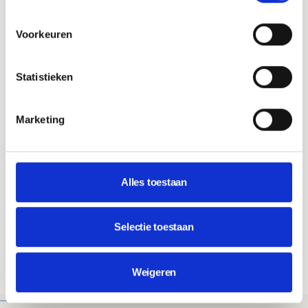
Meer over hosting
Voorkeuren
INBEGREPEN
Statistieken
Snelle en stabiele hosting
WordPress en plugin updates
Marketing
Beveiliging en monitoring
Technisch onderhoud
E-mail support
Alles toestaan
.nl domeinnaam
@jouwdomein.nl mailadressen
Selectie toestaan
Alle prijzen zijn vanaf, afhankelijk van wensen. Je krijgt altijd vooraf
duidelijkheid.
Weigeren
Bekijk alle prijzen en opties
WAAROM MADA TECH