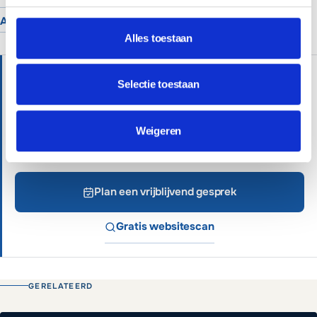
Alle branches
Alles toestaan
HULP NODIG?
Selectie toestaan
Wij helpen je graag verder met persoonlijk advies.
Professionele websites vanaf €699 of €65 per
Weigeren
maand inclusief beheer.
Plan een vrijblijvend gesprek
Gratis websitescan
GERELATEERD