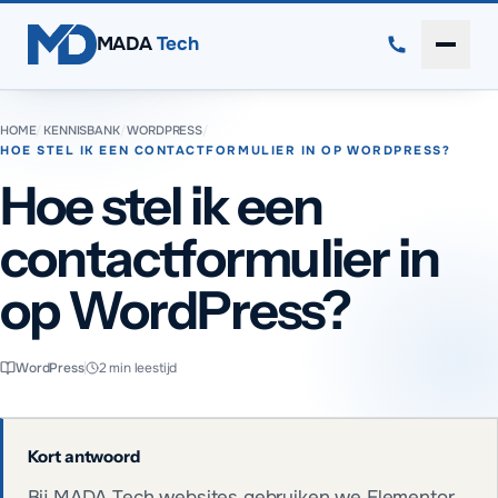
Direct naar inhoud
MADA
Tech
Menu 
HOME
/
KENNISBANK
/
WORDPRESS
/
HOE STEL IK EEN CONTACTFORMULIER IN OP WORDPRESS?
Hoe stel ik een
contactformulier in
op WordPress?
WordPress
2
min leestijd
Kort antwoord
Bij MADA Tech websites gebruiken we Elementor