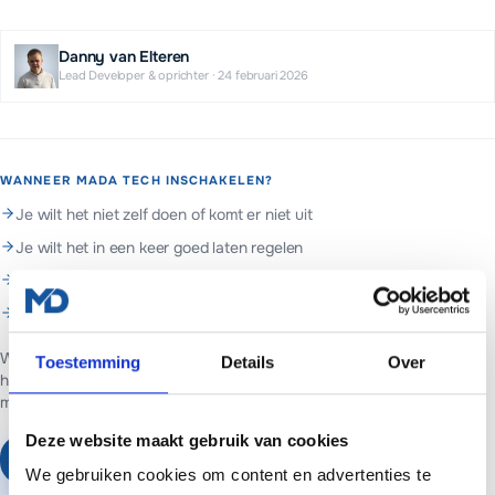
Danny van Elteren
Lead Developer & oprichter
·
24 februari 2026
WANNEER MADA TECH INSCHAKELEN?
Je wilt het niet zelf doen of komt er niet uit
Je wilt het in een keer goed laten regelen
Je wilt doorlopend beheer en support
Je wilt hulp met wordpress
Web- en marketingpartner in Assen. Websites voor ondernemers in
Toestemming
Details
Over
heel Nederland.
Websites vanaf €699 of €65 per maand inclusief
managed hosting en basis SEO.
Deze website maakt gebruik van cookies
Plan een vrijblijvend gesprek
We gebruiken cookies om content en advertenties te