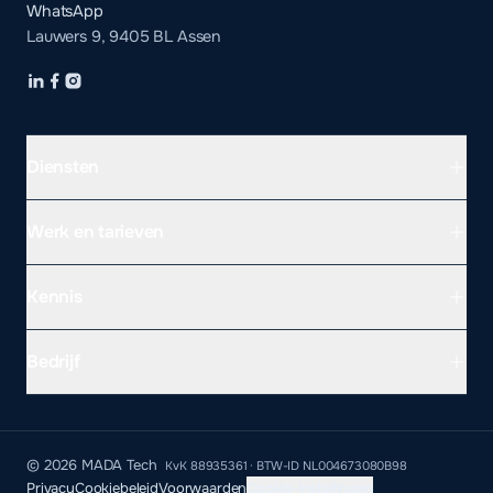
WhatsApp
Lauwers 9, 9405 BL Assen
Diensten
Werk en tarieven
Kennis
Bedrijf
WEBSITE LATEN MAKEN PER PROVINCIE
Drenthe
©
2026
MADA Tech
Groningen
KvK
88935361
· BTW-ID
NL004673080B98
Privacy
Cookiebeleid
Voorwaarden
Cookie-instellingen
Friesland