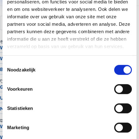
personaliseren, om functies voor social media te bieden
en om ons websiteverkeer te analyseren. Ook delen we
informatie over uw gebruik van onze site met onze
contactformulier
formulier
e-mail
spam
partners voor social media, adverteren en analyse. Deze
partners kunnen deze gegevens combineren met andere
informatie die u aan ze heeft verstrekt of die ze hebben
REGIO
verzameld op basis van uw gebruik van hun services.
Website laten maken in Assen
Website laten maken in Groningen
Toestemmingsselectie
Bekijk alle locaties
Noodzakelijk
TOOLS
Gratis Logo Maker
Voorkeuren
UTM Builder
Statistieken
Meta Snippet Generator
BRANCHES
Website voor schilders
Marketing
Website voor hoveniers