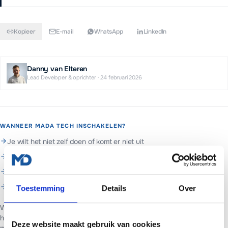
Kopieer
E-mail
WhatsApp
LinkedIn
Danny van Elteren
Lead Developer & oprichter
·
24 februari 2026
WANNEER MADA TECH INSCHAKELEN?
Je wilt het niet zelf doen of komt er niet uit
Je wilt het in een keer goed laten regelen
Je wilt doorlopend beheer en support
Je wilt hulp met woocommerce
Toestemming
Details
Over
Web- en marketingpartner in Assen. Websites voor ondernemers in
heel Nederland.
Websites vanaf €699 of €65 per maand inclusief
Deze website maakt gebruik van cookies
managed hosting en basis SEO.