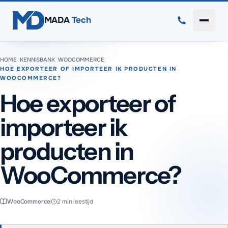
Direct naar inhoud
MADA
Tech
Menu 
HOME
/
KENNISBANK
/
WOOCOMMERCE
/
HOE EXPORTEER OF IMPORTEER IK PRODUCTEN IN
WOOCOMMERCE?
Hoe exporteer of
importeer ik
producten in
WooCommerce?
WooCommerce
2
min leestijd