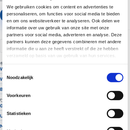
We gebruiken cookies om content en advertenties te
personaliseren, om functies voor social media te bieden
Plan een vrijblijvend gesprek
en om ons websiteverkeer te analyseren. Ook delen we
informatie over uw gebruik van onze site met onze
partners voor social media, adverteren en analyse. Deze
partners kunnen deze gegevens combineren met andere
export
import
CSV
bulk
informatie die u aan ze heeft verstrekt of die ze hebben
verzameld op basis van uw gebruik van hun services.
REGIO
Website laten maken in Assen
Toestemmingsselectie
Noodzakelijk
Website laten maken in Groningen
Bekijk alle locaties
Voorkeuren
TOOLS
Gratis Logo Maker
Statistieken
UTM Builder
Meta Snippet Generator