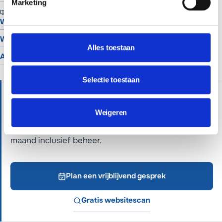
Marketing
BRANCHES
Website voor schilders
Website voor hoveniers
Alles toestaan
Alle branches
Selectie toestaan
HULP NODIG?
Wij helpen je graag verder met persoonlijk advies.
Weigeren
Professionele websites vanaf €699 of €65 per
maand inclusief beheer.
Plan een vrijblijvend gesprek
Gratis websitescan