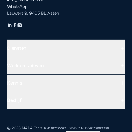
WhatsApp
Lauwers 9, 9405 BL Assen
Diensten
Werk en tarieven
Kennis
Bedrijf
WEBSITE LATEN MAKEN PER PROVINCIE
Drenthe
©
2026
MADA Tech
Groningen
KvK
88935361
· BTW-ID
NL004673080B98