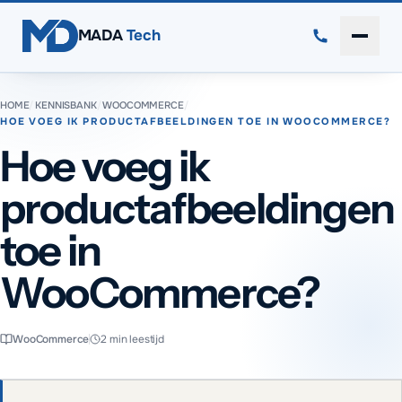
Direct naar inhoud
MADA
Tech
Menu 
HOME
/
KENNISBANK
/
WOOCOMMERCE
/
HOE VOEG IK PRODUCTAFBEELDINGEN TOE IN WOOCOMMERCE?
Hoe voeg ik
productafbeeldingen
toe in
WooCommerce?
WooCommerce
2
min leestijd