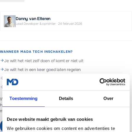
Danny van Elteren
Lead Developer & oprichter
·
24 februari 2026
WANNEER MADA TECH INSCHAKELEN?
Je wilt het niet zelf doen of komt er niet uit
Je wilt het in een keer goed laten regelen
Je wilt doorlopend beheer en support
Je wilt hulp met woocommerce
Toestemming
Details
Over
Web- en marketingpartner in Assen. Websites voor ondernemers in
heel Nederland.
Websites vanaf €699 of €65 per maand inclusief
managed hosting en basis SEO.
Deze website maakt gebruik van cookies
Plan een vrijblijvend gesprek
We gebruiken cookies om content en advertenties te