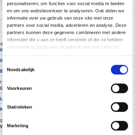
personaliseren, om functies voor social media te bieden
en om ons websiteverkeer te analyseren. Ook delen we
informatie over uw gebruik van onze site met onze
partners voor social media, adverteren en analyse. Deze
afbeeldingen
foto
galerij
product
partners kunnen deze gegevens combineren met andere
informatie die u aan ze heeft verstrekt of die ze hebben
REGIO
verzameld op basis van uw gebruik van hun services.
Website laten maken in Assen
Website laten maken in Groningen
Toestemmingsselectie
Noodzakelijk
Bekijk alle locaties
TOOLS
Gratis Logo Maker
Voorkeuren
UTM Builder
Statistieken
Meta Snippet Generator
BRANCHES
Marketing
Website voor schilders