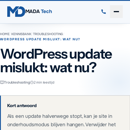
Direct naar inhoud
MADA
Tech
Menu 
HOME
/
KENNISBANK
/
TROUBLESHOOTING
/
WORDPRESS UPDATE MISLUKT: WAT NU?
WordPress update
mislukt: wat nu?
Troubleshooting
2
min leestijd
Kort antwoord
Als een update halverwege stopt, kan je site in
onderhoudsmodus blijven hangen. Verwijder het