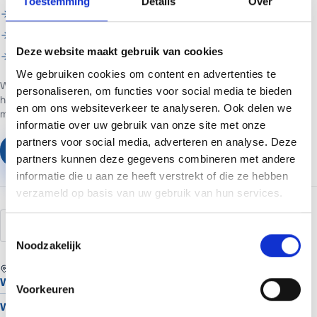
Toestemming
Details
Over
Je wilt het in een keer goed laten regelen
Je wilt doorlopend beheer en support
Deze website maakt gebruik van cookies
Je wilt hulp met troubleshooting
We gebruiken cookies om content en advertenties te
Web- en marketingpartner in Assen. Websites voor ondernemers in
personaliseren, om functies voor social media te bieden
heel Nederland.
Websites vanaf €699 of €65 per maand inclusief
en om ons websiteverkeer te analyseren. Ook delen we
managed hosting en basis SEO.
informatie over uw gebruik van onze site met onze
partners voor social media, adverteren en analyse. Deze
Plan een vrijblijvend gesprek
partners kunnen deze gegevens combineren met andere
informatie die u aan ze heeft verstrekt of die ze hebben
verzameld op basis van uw gebruik van hun services.
update
mislukt
onderhoud
fout
Toestemmingsselectie
Noodzakelijk
REGIO
Website laten maken in Assen
Voorkeuren
Website laten maken in Groningen