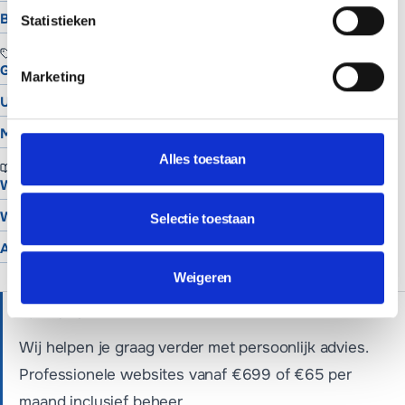
Bekijk alle locaties
Statistieken
TOOLS
Gratis Logo Maker
Marketing
UTM Builder
Meta Snippet Generator
Alles toestaan
BRANCHES
Website voor schilders
Website voor hoveniers
Selectie toestaan
Alle branches
Weigeren
HULP NODIG?
Wij helpen je graag verder met persoonlijk advies.
Professionele websites vanaf €699 of €65 per
maand inclusief beheer.