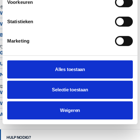
Voorkeuren
REGIO
Website laten maken in Assen
Statistieken
Website laten maken in Groningen
Bekijk alle locaties
Marketing
TOOLS
Gratis Logo Maker
UTM Builder
Alles toestaan
Meta Snippet Generator
BRANCHES
Selectie toestaan
Website voor schilders
Website voor hoveniers
Weigeren
Alle branches
HULP NODIG?