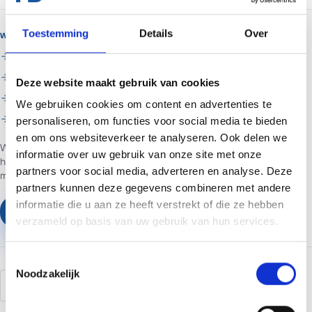
Toestemming
Details
Over
WANNEER MADA TECH INSCHAKELEN?
Je wilt het niet zelf doen of komt er niet uit
Je wilt het in een keer goed laten regelen
Deze website maakt gebruik van cookies
Je wilt doorlopend beheer en support
We gebruiken cookies om content en advertenties te
Je wilt hulp met seo
personaliseren, om functies voor social media te bieden
en om ons websiteverkeer te analyseren. Ook delen we
Web- en marketingpartner in Assen. Websites voor ondernemers in
informatie over uw gebruik van onze site met onze
heel Nederland.
Websites vanaf €699 of €65 per maand inclusief
partners voor social media, adverteren en analyse. Deze
managed hosting en basis SEO.
partners kunnen deze gegevens combineren met andere
informatie die u aan ze heeft verstrekt of die ze hebben
Plan een vrijblijvend gesprek
verzameld op basis van uw gebruik van hun services.
Toestemmingsselectie
Noodzakelijk
structured data
schema
rich snippets
AI