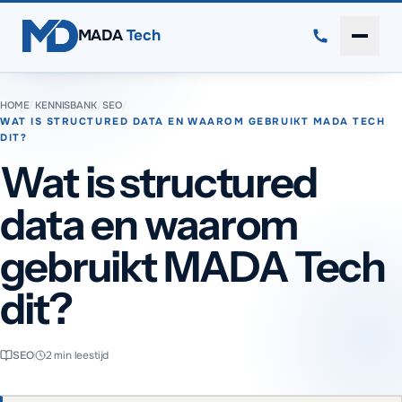
Direct naar inhoud
MADA
Tech
Menu 
HOME
/
KENNISBANK
/
SEO
/
WAT IS STRUCTURED DATA EN WAAROM GEBRUIKT MADA TECH
DIT?
Wat is structured
data en waarom
gebruikt MADA Tech
dit?
SEO
2
min leestijd