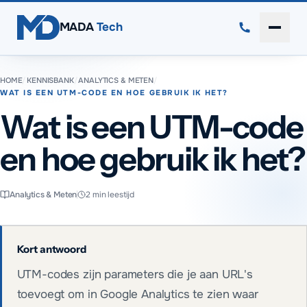
Direct naar inhoud
MADA
Tech
Menu 
HOME
/
KENNISBANK
/
ANALYTICS & METEN
/
WAT IS EEN UTM-CODE EN HOE GEBRUIK IK HET?
Wat is een UTM-code
en hoe gebruik ik het?
Analytics & Meten
2
min leestijd
Kort antwoord
UTM-codes zijn parameters die je aan URL's
toevoegt om in Google Analytics te zien waar