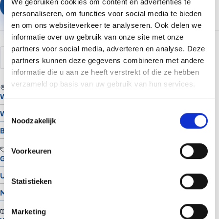
We gebruiken cookies om content en advertenties te
Plan een vrijblijvend gesprek
personaliseren, om functies voor social media te bieden
en om ons websiteverkeer te analyseren. Ook delen we
informatie over uw gebruik van onze site met onze
partners voor social media, adverteren en analyse. Deze
utm
tracking
campagne
analytics
url
partners kunnen deze gegevens combineren met andere
informatie die u aan ze heeft verstrekt of die ze hebben
verzameld op basis van uw gebruik van hun services.
REGIO
Website laten maken in Assen
Toestemmingsselectie
Website laten maken in Groningen
Noodzakelijk
Bekijk alle locaties
TOOLS
Voorkeuren
Gratis Logo Maker
UTM Builder
Statistieken
Meta Snippet Generator
Marketing
BRANCHES