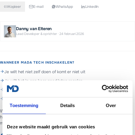
Kopieer
E-mail
WhatsApp
LinkedIn
Danny van Elteren
Lead Developer & oprichter
·
24 februari 2026
WANNEER MADA TECH INSCHAKELEN?
Je wilt het niet zelf doen of komt er niet uit
Je wilt het in een keer goed laten regelen
Je wilt doorlopend beheer en support
Je wilt hulp met analytics & meten
Toestemming
Details
Over
Web- en marketingpartner in Assen. Websites voor ondernemers in
heel Nederland.
Websites vanaf €699 of €65 per maand inclusief
managed hosting en basis SEO.
Deze website maakt gebruik van cookies