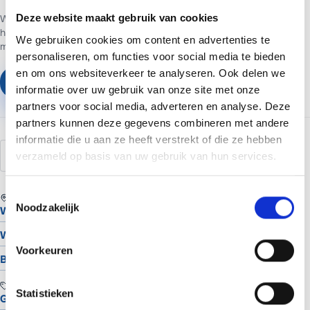
Deze website maakt gebruik van cookies
Web- en marketingpartner in Assen. Websites voor ondernemers in
heel Nederland.
Websites vanaf €699 of €65 per maand inclusief
We gebruiken cookies om content en advertenties te
managed hosting en basis SEO.
personaliseren, om functies voor social media te bieden
en om ons websiteverkeer te analyseren. Ook delen we
Plan een vrijblijvend gesprek
informatie over uw gebruik van onze site met onze
partners voor social media, adverteren en analyse. Deze
partners kunnen deze gegevens combineren met andere
informatie die u aan ze heeft verstrekt of die ze hebben
kpi
meten
analytics
conversie
rapportage
verzameld op basis van uw gebruik van hun services.
Toestemmingsselectie
REGIO
Noodzakelijk
Website laten maken in Assen
Website laten maken in Groningen
Voorkeuren
Bekijk alle locaties
TOOLS
Statistieken
Gratis Logo Maker