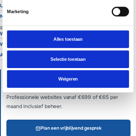
UTM Builder
Marketing
Meta Snippet Generator
BRANCHES
Website voor schilders
Alles toestaan
Website voor hoveniers
Alle branches
Selectie toestaan
HULP NODIG?
Weigeren
Wij helpen je graag verder met persoonlijk advies.
Professionele websites vanaf €699 of €65 per
maand inclusief beheer.
Plan een vrijblijvend gesprek