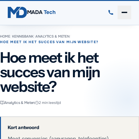
Direct naar inhoud
MADA
Tech
Menu 
HOME
/
KENNISBANK
/
ANALYTICS & METEN
/
HOE MEET IK HET SUCCES VAN MIJN WEBSITE?
Hoe meet ik het
succes van mijn
website?
Analytics & Meten
2
min leestijd
Kort antwoord
Meet conversies (aanvragen, telefoontjes),