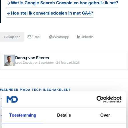
Wat is Google Search Console en hoe gebruik ik het?
Hoe stel ik conversiedoelen in met GA4?
Kopieer
E-mail
WhatsApp
LinkedIn
Danny van Elteren
Lead Developer & oprichter
·
24 februari 2026
WANNEER MADA TECH INSCHAKELEN?
Je wilt het niet zelf doen of komt er niet uit
Je wilt het in een keer goed laten regelen
Toestemming
Details
Over
Je wilt doorlopend beheer en support
Je wilt hulp met analytics & meten