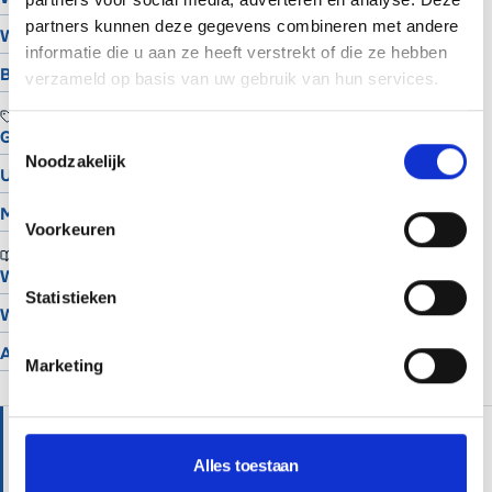
partners kunnen deze gegevens combineren met andere
Website laten maken in Groningen
informatie die u aan ze heeft verstrekt of die ze hebben
Bekijk alle locaties
verzameld op basis van uw gebruik van hun services.
TOOLS
Gratis Logo Maker
Toestemmingsselectie
Noodzakelijk
UTM Builder
Meta Snippet Generator
Voorkeuren
BRANCHES
Website voor schilders
Statistieken
Website voor hoveniers
Alle branches
Marketing
HULP NODIG?
Alles toestaan
Wij helpen je graag verder met persoonlijk advies.