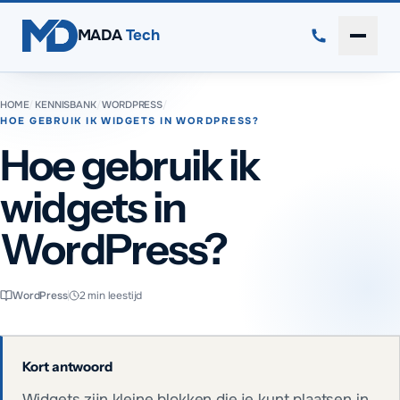
Direct naar inhoud
MADA
Tech
Menu 
HOME
/
KENNISBANK
/
WORDPRESS
/
HOE GEBRUIK IK WIDGETS IN WORDPRESS?
Hoe gebruik ik
widgets in
WordPress?
WordPress
2
min leestijd
Kort antwoord
Widgets zijn kleine blokken die je kunt plaatsen in