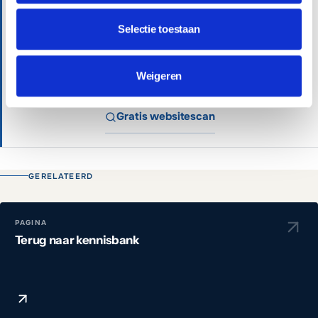
Professionele websites vanaf €699 of €65 per
Selectie toestaan
maand inclusief beheer.
Weigeren
Plan een vrijblijvend gesprek
Gratis websitescan
GERELATEERD
PAGINA
Terug naar kennisbank