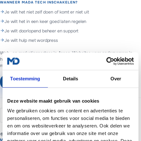
WANNEER MADA TECH INSCHAKELEN?
Je wilt het niet zelf doen of komt er niet uit
Je wilt het in een keer goed laten regelen
Je wilt doorlopend beheer en support
Je wilt hulp met wordpress
Web- en marketingpartner in Assen. Websites voor ondernemers in
heel Nederland.
Websites vanaf €699 of €65 per maand inclusief
managed hosting en basis SEO.
Toestemming
Details
Over
Plan een vrijblijvend gesprek
Deze website maakt gebruik van cookies
We gebruiken cookies om content en advertenties te
widgets
sidebar
footer
blokken
personaliseren, om functies voor social media te bieden
en om ons websiteverkeer te analyseren. Ook delen we
informatie over uw gebruik van onze site met onze
REGIO
Website laten maken in Assen
partners voor social media, adverteren en analyse. Deze