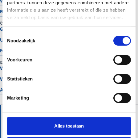
Website laten maken in Groningen
partners kunnen deze gegevens combineren met andere
informatie die u aan ze heeft verstrekt of die ze hebben
Bekijk alle locaties
verzameld op basis van uw gebruik van hun services.
TOOLS
Gratis Logo Maker
Toestemmingsselectie
UTM Builder
Noodzakelijk
Meta Snippet Generator
Voorkeuren
BRANCHES
Website voor schilders
Statistieken
Website voor hoveniers
Alle branches
Marketing
HULP NODIG?
Wij helpen je graag verder met persoonlijk advies.
Alles toestaan
Professionele websites vanaf €699 of €65 per