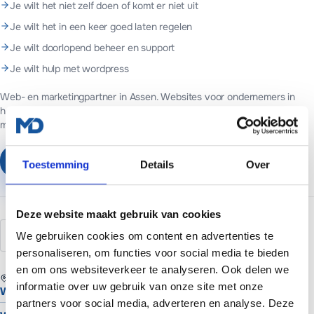
Je wilt het niet zelf doen of komt er niet uit
Je wilt het in een keer goed laten regelen
Je wilt doorlopend beheer en support
Je wilt hulp met wordpress
Web- en marketingpartner in Assen. Websites voor ondernemers in
heel Nederland.
Websites vanaf €699 of €65 per maand inclusief
managed hosting en basis SEO.
Plan een vrijblijvend gesprek
Toestemming
Details
Over
Deze website maakt gebruik van cookies
revisies
autosave
backup
versies
We gebruiken cookies om content en advertenties te
personaliseren, om functies voor social media te bieden
en om ons websiteverkeer te analyseren. Ook delen we
REGIO
informatie over uw gebruik van onze site met onze
Website laten maken in Assen
partners voor social media, adverteren en analyse. Deze