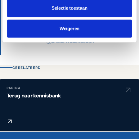
maand inclusief beheer.
Selectie toestaan
Plan een vrijblijvend gesprek
Weigeren
Gratis websitescan
GERELATEERD
PAGINA
Terug naar kennisbank