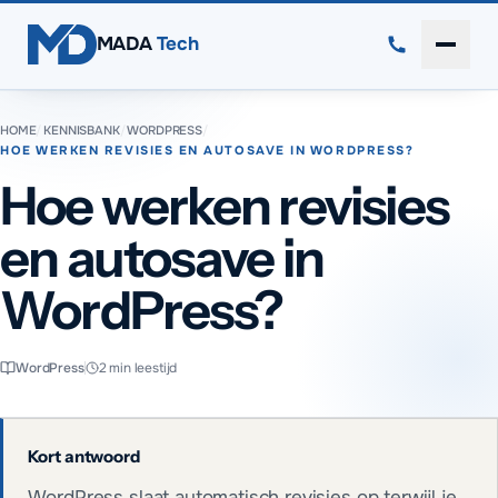
Direct naar inhoud
MADA
Tech
Menu 
HOME
/
KENNISBANK
/
WORDPRESS
/
HOE WERKEN REVISIES EN AUTOSAVE IN WORDPRESS?
Hoe werken revisies
en autosave in
WordPress?
WordPress
2
min leestijd
Kort antwoord
WordPress slaat automatisch revisies op terwijl je