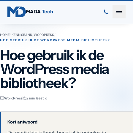
Direct naar inhoud
MADA
Tech
Menu 
HOME
/
KENNISBANK
/
WORDPRESS
/
HOE GEBRUIK IK DE WORDPRESS MEDIA BIBLIOTHEEK?
Hoe gebruik ik de
WordPress media
bibliotheek?
WordPress
2
min leestijd
Kort antwoord
De media bibliotheek bevat al je geüploade