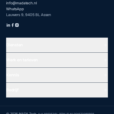
info@madatech.nl
WhatsApp
Lauwers 9, 9405 BL Assen
Diensten
Werk en tarieven
Kennis
Bedrijf
WEBSITE LATEN MAKEN PER PROVINCIE
Drenthe
©
2026
MADA Tech