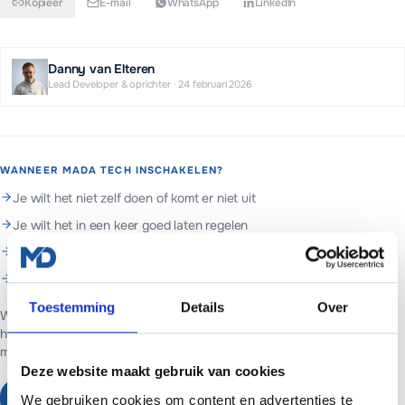
Kopieer
E-mail
WhatsApp
LinkedIn
Danny van Elteren
Lead Developer & oprichter
·
24 februari 2026
WANNEER MADA TECH INSCHAKELEN?
Je wilt het niet zelf doen of komt er niet uit
Je wilt het in een keer goed laten regelen
Je wilt doorlopend beheer en support
Je wilt hulp met wordpress
Toestemming
Details
Over
Web- en marketingpartner in Assen. Websites voor ondernemers in
heel Nederland.
Websites vanaf €699 of €65 per maand inclusief
managed hosting en basis SEO.
Deze website maakt gebruik van cookies
Plan een vrijblijvend gesprek
We gebruiken cookies om content en advertenties te