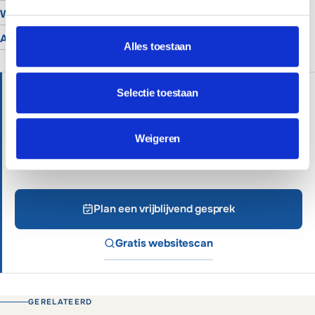
Website voor hoveniers
Alle branches
Alles toestaan
HULP NODIG?
Selectie toestaan
Wij helpen je graag verder met persoonlijk advies.
Professionele websites vanaf €699 of €65 per
Weigeren
maand inclusief beheer.
Plan een vrijblijvend gesprek
Gratis websitescan
GERELATEERD