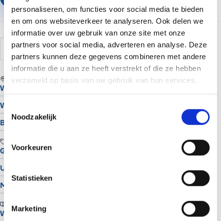
personaliseren, om functies voor social media te bieden
en om ons websiteverkeer te analyseren. Ook delen we
informatie over uw gebruik van onze site met onze
partners voor social media, adverteren en analyse. Deze
media
afbeeldingen
uploaden
bibliotheek
partners kunnen deze gegevens combineren met andere
informatie die u aan ze heeft verstrekt of die ze hebben
REGIO
verzameld op basis van uw gebruik van hun services.
Website laten maken in Assen
Website laten maken in Groningen
Toestemmingsselectie
Noodzakelijk
Bekijk alle locaties
TOOLS
Voorkeuren
Gratis Logo Maker
UTM Builder
Statistieken
Meta Snippet Generator
BRANCHES
Marketing
Website voor schilders