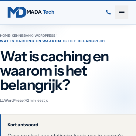
Direct naar inhoud
MADA
Tech
Menu 
HOME
/
KENNISBANK
/
WORDPRESS
/
WAT IS CACHING EN WAAROM IS HET BELANGRIJK?
Wat is caching en
waarom is het
belangrijk?
WordPress
2
min leestijd
Kort antwoord
Caching slaat een statische kopie van je pagina's