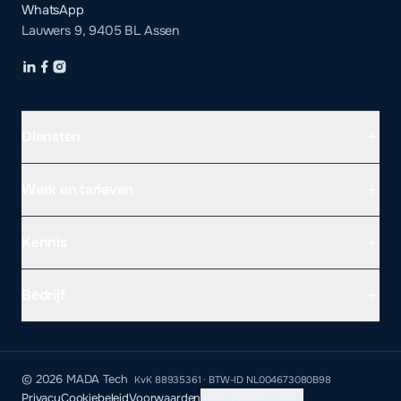
WhatsApp
Lauwers 9, 9405 BL Assen
Diensten
Werk en tarieven
Kennis
Bedrijf
WEBSITE LATEN MAKEN PER PROVINCIE
Drenthe
©
2026
MADA Tech
Groningen
KvK
88935361
· BTW-ID
NL004673080B98
Privacy
Cookiebeleid
Voorwaarden
Cookie-instellingen
Friesland