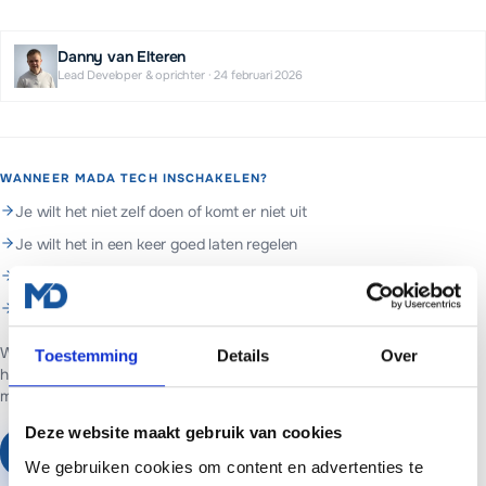
Danny van Elteren
Lead Developer & oprichter
·
24 februari 2026
WANNEER MADA TECH INSCHAKELEN?
Je wilt het niet zelf doen of komt er niet uit
Je wilt het in een keer goed laten regelen
Je wilt doorlopend beheer en support
Je wilt hulp met wordpress
Web- en marketingpartner in Assen. Websites voor ondernemers in
Toestemming
Details
Over
heel Nederland.
Websites vanaf €699 of €65 per maand inclusief
managed hosting en basis SEO.
Deze website maakt gebruik van cookies
Plan een vrijblijvend gesprek
We gebruiken cookies om content en advertenties te