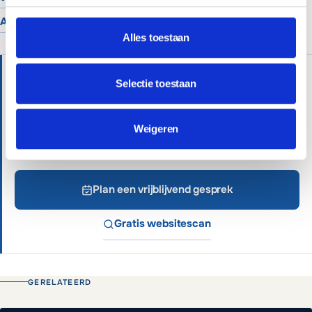
Alle branches
Alles toestaan
HULP NODIG?
Selectie toestaan
Wij helpen je graag verder met persoonlijk advies.
Professionele websites vanaf €699 of €65 per
Weigeren
maand inclusief beheer.
Plan een vrijblijvend gesprek
Gratis websitescan
GERELATEERD