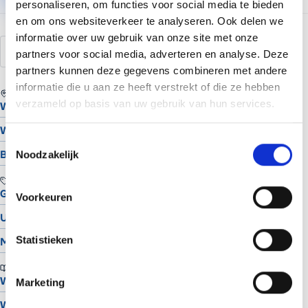
personaliseren, om functies voor social media te bieden
en om ons websiteverkeer te analyseren. Ook delen we
informatie over uw gebruik van onze site met onze
caching
snelheid
performance
hosting
partners voor social media, adverteren en analyse. Deze
partners kunnen deze gegevens combineren met andere
informatie die u aan ze heeft verstrekt of die ze hebben
REGIO
verzameld op basis van uw gebruik van hun services.
Website laten maken in Assen
Website laten maken in Groningen
Toestemmingsselectie
Bekijk alle locaties
Noodzakelijk
TOOLS
Gratis Logo Maker
Voorkeuren
UTM Builder
Statistieken
Meta Snippet Generator
BRANCHES
Website voor schilders
Marketing
Website voor hoveniers