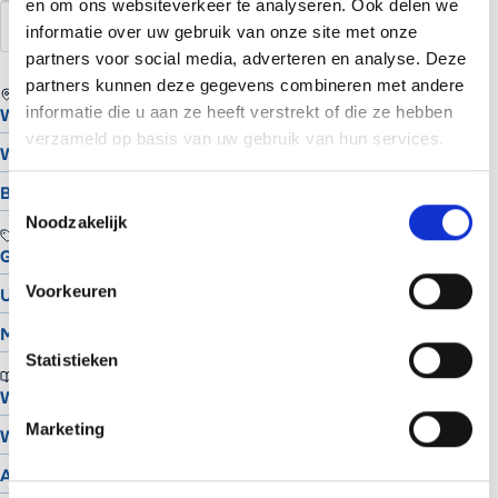
en om ons websiteverkeer te analyseren. Ook delen we
pagespeed
informatie over uw gebruik van onze site met onze
partners voor social media, adverteren en analyse. Deze
partners kunnen deze gegevens combineren met andere
REGIO
informatie die u aan ze heeft verstrekt of die ze hebben
Website laten maken in Assen
verzameld op basis van uw gebruik van hun services.
Website laten maken in Groningen
Bekijk alle locaties
Toestemmingsselectie
Noodzakelijk
TOOLS
Gratis Logo Maker
Voorkeuren
UTM Builder
Meta Snippet Generator
Statistieken
BRANCHES
Website voor schilders
Marketing
Website voor hoveniers
Alle branches