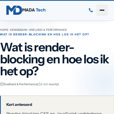
Direct naar inhoud
MADA
Tech
Menu 
HOME
/
KENNISBANK
/
SNELHEID & PERFORMANCE
/
WAT IS RENDER-BLOCKING EN HOE LOS IK HET OP?
Wat is render-
blocking en hoe los ik
het op?
Snelheid & Performance
2
min leestijd
Kort antwoord
Render-blocking CSS en JavaScript verhinderen