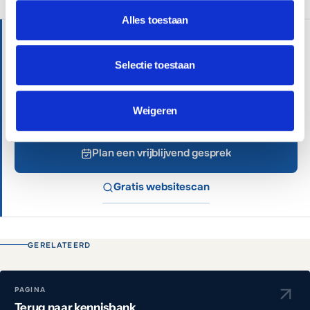
Alles toestaan
HULP NODIG?
Wij helpen je graag verder met persoonlijk advies.
Selectie toestaan
Professionele websites vanaf €699 of €65 per
maand inclusief beheer.
Weigeren
Plan een vrijblijvend gesprek
Gratis websitescan
GERELATEERD
PAGINA
Terug naar kennisbank