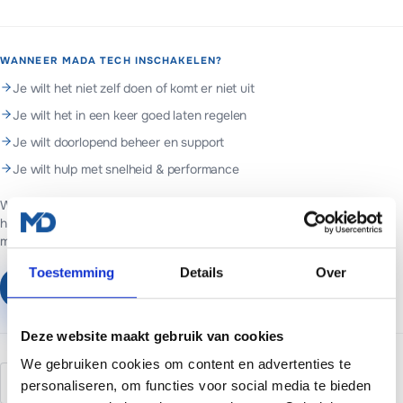
WANNEER MADA TECH INSCHAKELEN?
Je wilt het niet zelf doen of komt er niet uit
Je wilt het in een keer goed laten regelen
Je wilt doorlopend beheer en support
Je wilt hulp met snelheid & performance
Web- en marketingpartner in Assen. Websites voor ondernemers in
heel Nederland.
Websites vanaf €699 of €65 per maand inclusief
managed hosting en basis SEO.
Toestemming
Details
Over
Plan een vrijblijvend gesprek
Deze website maakt gebruik van cookies
We gebruiken cookies om content en advertenties te
render-blocking
css
javascript
performance
personaliseren, om functies voor social media te bieden